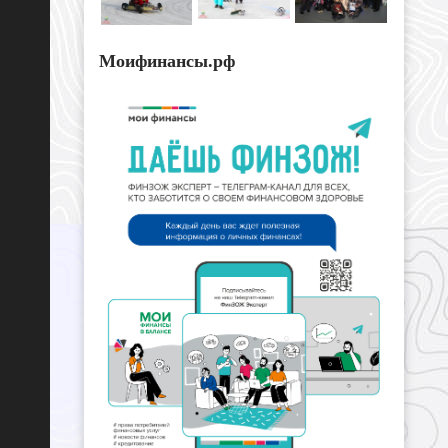
Моифинансы.рф