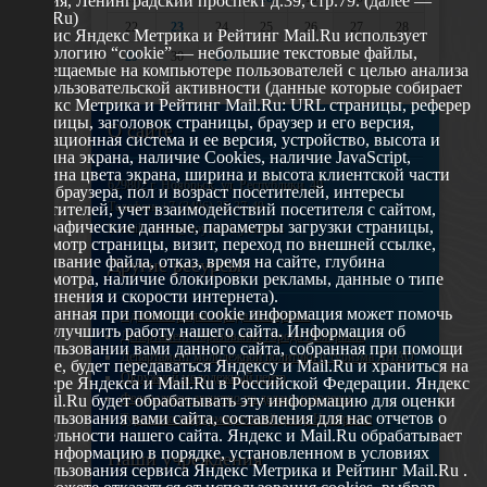
Россия, Ленинградский проспект д.39, стр.79. (далее —
Mail.Ru)
22
23
24
25
26
27
28
Сервис Яндекс Метрика и Рейтинг Mail.Ru использует
технологию “cookie” — небольшие текстовые файлы,
29
30
31
размещаемые на компьютере пользователей с целью анализа
их пользовательской активности (данные которые собирает
Яндекс Метрика и Рейтинг Mail.Ru: URL страницы, реферер
страницы, заголовок страницы, браузер и его версия,
О сайте
операционная система и ее версия, устройство, высота и
ширина экрана, наличие Cookies, наличие JavaScript,
глубина цвета экрана, ширина и высота клиентской части
629802 г. Ноябрьск, ул. Республики, 49
окна браузера, пол и возраст посетителей, интересы
Телефон: +7 (3496) 35-37-49
посетителей, учет взаимодействий посетителя с сайтом,
географические данные, параметры загрузки страницы,
E-mail: udsm@noyabrsk.yanao.ru
просмотр страницы, визит, переход по внешней ссылке,
cкачивание файла, отказ, время на сайте, глубина
Другие ресурсы
просмотра, наличие блокировки рекламы, данные о типе
соединения и скорости интернета).
Собранная при помощи cookie информация может помочь
Администрация города Ноябрьска
нам улучшить работу нашего сайта. Информация об
Департамент образования города Ноябрьска
использовании вами данного сайта, собранная при помощи
Департамент молодежной политики и туризма ЯНАО
cookie, будет передаваться Яндексу и Mail.Ru и храниться на
Окружной молодежный центр
сервере Яндекса и Mail.Ru в Российской Федерации. Яндекс
Федеральное агенство по делам молодежи
и Mail.Ru будет обрабатывать эту информацию для оценки
использования вами сайта, составления для нас отчетов о
Туристско-информационный центр Ноябрьска
деятельности нашего сайта. Яндекс и Mail.Ru обрабатывает
эту информацию в порядке, установленном в условиях
Наши учреждения
использования сервиса Яндекс Метрика и Рейтинг Mail.Ru .