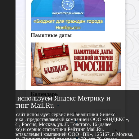
Памятные даты
Календарь
Мы используем Яндекс Метрику и
Рейтинг Mail.Ru
«
Июль 2024
»
Пн
Вт
Ср
Чт
Пт
Сб
Вс
Этот сайт использует сервис веб-аналитики Яндекс
Метрика , предоставляемый компанией ООО «ЯНДЕКС»,
1
2
3
4
5
6
7
119021, Россия, Москва, ул. Л. Толстого, 16 (далее —
Яндекс) и сервис статистики Рейтинг Mail.Ru,
8
9
10
11
12
13
14
предоставляемый компанией ООО «ВК», 125167, г. Москва,
15
16
17
18
19
20
21