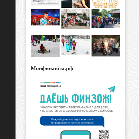
Моифинансы.рф