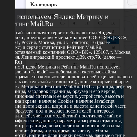
Календарь
Мы используем Яндекс Метрику и
«
Август 2026 »
Рейтинг Mail.Ru
Пн
Вт
Ср
Чт
Пт
Сб
Вс
1
2
Этот сайт использует сервис веб-аналитики Яндекс
Метрика , предоставляемый компанией ООО «ЯНДЕКС»,
3
4
5
6
7
8
9
119021, Россия, Москва, ул. Л. Толстого, 16 (далее —
Яндекс) и сервис статистики Рейтинг Mail.Ru,
10
11
12
13
14
15
16
предоставляемый компанией ООО «ВК», 125167, г. Москва,
17
18
19
20
21
22
23
Россия, Ленинградский проспект д.39, стр.79. (далее —
Mail.Ru)
24
25
26
27
28
29
30
Сервис Яндекс Метрика и Рейтинг Mail.Ru использует
технологию “cookie” — небольшие текстовые файлы,
31
размещаемые на компьютере пользователей с целью анализа
их пользовательской активности (данные которые собирает
Яндекс Метрика и Рейтинг Mail.Ru: URL страницы, реферер
страницы, заголовок страницы, браузер и его версия,
О сайте
операционная система и ее версия, устройство, высота и
ширина экрана, наличие Cookies, наличие JavaScript,
глубина цвета экрана, ширина и высота клиентской части
629802 г. Ноябрьск, ул. Республики, 49
окна браузера, пол и возраст посетителей, интересы
Телефон: +7 (3496) 35-37-49
посетителей, учет взаимодействий посетителя с сайтом,
географические данные, параметры загрузки страницы,
E-mail: udsm@noyabrsk.yanao.ru
просмотр страницы, визит, переход по внешней ссылке,
cкачивание файла, отказ, время на сайте, глубина
Другие ресурсы
просмотра, наличие блокировки рекламы, данные о типе