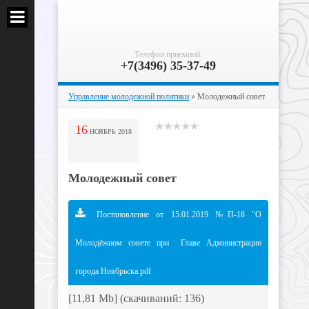
Телефон приемной:
+7(3496) 35-37-49
Управление молодежной политики
» Молодежный совет
16
НОЯБРЬ
2018
Молодежный совет
Постановление от 15.01.2019 №П-18 "О
Молодёжном совете при Главе Администрации
города Ноябрьска.
pdf
[11,81 Mb] (cкачиваний: 136)