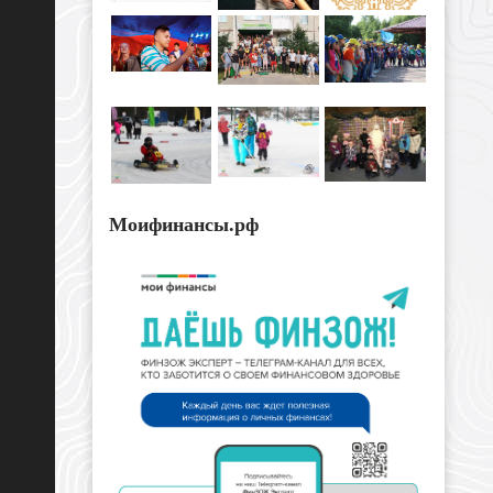
Моифинансы.рф