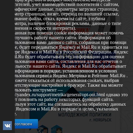
Противодействие корупции
посетителей, учет взаимодействий посетителя с сайтом,
географические данные, параметры загрузки страницы,
просмотр страницы, визит, переход по внешней ссылке,
cкачивание файла, отказ, время на сайте, глубина
просмотра, наличие блокировки рекламы, данные о типе
соединения и скорости интернета).
Собранная при помощи cookie информация может помочь
нам улучшить работу нашего сайта. Информация об
использовании вами данного сайта, собранная при помощи
cookie, будет передаваться Яндексу и Mail.Ru и храниться на
сервере Яндекса и Mail.Ru в Российской Федерации. Яндекс
и Mail.Ru будет обрабатывать эту информацию для оценки
использования вами сайта, составления для нас отчетов о
деятельности нашего сайта. Яндекс и Mail.Ru обрабатывает
эту информацию в порядке, установленном в условиях
Оценка реализуемой молодежной
использования сервиса Яндекс Метрика и Рейтинг Mail.Ru .
политики в городе Ноябрьск
Вы можете отказаться от использования cookies, выбрав
соответствующие настройки в браузере. Также вы можете
использовать инструмент —
https://yandex.ru/support/metrika/general/opt-out.html однако это
может повлиять на работу некоторых функций сайта.
Используя этот сайт, вы соглашаетесь на обработку данных
о вас Яндексом и Mail.Ru в порядке и целях, указанных
выше.
Я согласен