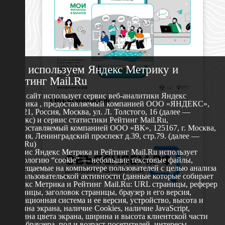
Мы используем Яндекс Метрику и
Рейтинг Mail.Ru
Этот сайт использует сервис веб-аналитики Яндекс
Объясняем.рф
Метрика , предоставляемый компанией ООО «ЯНДЕКС»,
119021, Россия, Москва, ул. Л. Толстого, 16 (далее —
Яндекс) и сервис статистики Рейтинг Mail.Ru,
предоставляемый компанией ООО «ВК», 125167, г. Москва,
Россия, Ленинградский проспект д.39, стр.79. (далее —
Mail.Ru)
Сервис Яндекс Метрика и Рейтинг Mail.Ru использует
технологию “cookie” — небольшие текстовые файлы,
размещаемые на компьютере пользователей с целью анализа
их пользовательской активности (данные которые собирает
Яндекс Метрика и Рейтинг Mail.Ru: URL страницы, реферер
страницы, заголовок страницы, браузер и его версия,
операционная система и ее версия, устройство, высота и
ширина экрана, наличие Cookies, наличие JavaScript,
глубина цвета экрана, ширина и высота клиентской части
окна браузера, пол и возраст посетителей, интересы