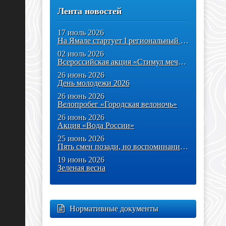
Лента новостей
17 июль 2026
На Ямале стартует I региональный кейс-чемпионат «Партнерство»
02 июль 2026
Всероссийская акция «Стимул мечты – это сам ты!»
26 июнь 2026
День молодежи 2026
26 июнь 2026
Велопробег «Городская велоночь»
26 июнь 2026
Акция «Вода России»
25 июнь 2026
Пять смен позади, но воспоминания останутся надолго!
19 июнь 2026
Зеленая весна
Нормативные документы