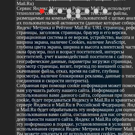
Mail.Ru)
Сервис Яндекс Метрика и Рейтинг Mail.Ru использует
технологию “cookie” — небольшие текстовые файлы,
размещаемые на компьютере пользователей с целью ана
их пользовательской активности (данные которые собир
Яндекс Метрика и Рейтинг Mail.Ru: URL страницы, реф
страницы, заголовок страницы, браузер и его версия,
О сайте
операционная система и ее версия, устройство, высота и
ширина экрана, наличие Cookies, наличие JavaScript,
глубина цвета экрана, ширина и высота клиентской част
629802 г. Ноябрьск, ул. Республики, 49
окна браузера, пол и возраст посетителей, интересы
Телефон: +7 (3496) 35-37-49
посетителей, учет взаимодействий посетителя с сайтом,
географические данные, параметры загрузки страницы,
E-mail: udsm@noyabrsk.yanao.ru
просмотр страницы, визит, переход по внешней ссылке,
cкачивание файла, отказ, время на сайте, глубина
Другие ресурсы
просмотра, наличие блокировки рекламы, данные о типе
соединения и скорости интернета).
Собранная при помощи cookie информация может помо
Администрация города Ноябрьска
нам улучшить работу нашего сайта. Информация об
Департамент образования города Ноябрьска
использовании вами данного сайта, собранная при пом
Департамент молодежной политики и туризма ЯНАО
cookie, будет передаваться Яндексу и Mail.Ru и хранитьс
Окружной молодежный центр
сервере Яндекса и Mail.Ru в Российской Федерации. Ян
Федеральное агенство по делам молодежи
и Mail.Ru будет обрабатывать эту информацию для оцен
использования вами сайта, составления для нас отчетов 
Туристско-информационный центр Ноябрьска
деятельности нашего сайта. Яндекс и Mail.Ru обрабатыв
эту информацию в порядке, установленном в условиях
Наши учреждения
использования сервиса Яндекс Метрика и Рейтинг Mail.R
Вы можете отказаться от использования cookies, выбрав