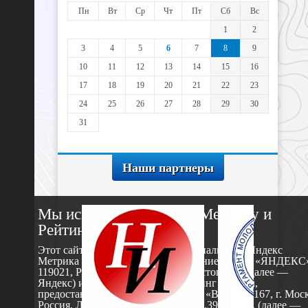
Пн
Вт
Ср
Чт
Пт
Сб
Вс
1
2
3
4
5
6
7
8
9
10
11
12
13
14
15
16
17
18
19
20
21
22
23
24
25
26
27
28
29
30
31
Наши партнеры
Мы используем Яндекс Метрику и
Рейтинг Mail.Ru
Этот сайт использует сервис веб-аналитики Яндекс
Метрика , предоставляемый компанией ООО «ЯНДЕКС
119021, Россия, Москва, ул. Л. Толстого, 16 (далее —
Яндекс) и сервис статистики Рейтинг Mail.Ru,
предоставляемый компанией ООО «ВК», 125167, г. Моск
Россия, Ленинградский проспект д.39, стр.79. (далее —