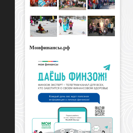
Моифинансы.рф