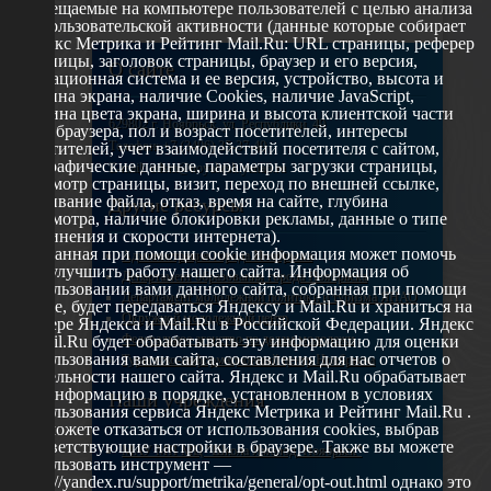
размещаемые на компьютере пользователей с целью анализа
их пользовательской активности (данные которые собирает
Яндекс Метрика и Рейтинг Mail.Ru: URL страницы, реферер
страницы, заголовок страницы, браузер и его версия,
О сайте
операционная система и ее версия, устройство, высота и
ширина экрана, наличие Cookies, наличие JavaScript,
глубина цвета экрана, ширина и высота клиентской части
629802 г. Ноябрьск, ул. Республики, 49
окна браузера, пол и возраст посетителей, интересы
Телефон: +7 (3496) 35-37-49
посетителей, учет взаимодействий посетителя с сайтом,
географические данные, параметры загрузки страницы,
E-mail: udsm@noyabrsk.yanao.ru
просмотр страницы, визит, переход по внешней ссылке,
cкачивание файла, отказ, время на сайте, глубина
Другие ресурсы
просмотра, наличие блокировки рекламы, данные о типе
соединения и скорости интернета).
Собранная при помощи cookie информация может помочь
Администрация города Ноябрьска
нам улучшить работу нашего сайта. Информация об
Департамент образования города Ноябрьска
использовании вами данного сайта, собранная при помощи
Департамент молодежной политики и туризма ЯНАО
cookie, будет передаваться Яндексу и Mail.Ru и храниться на
Окружной молодежный центр
сервере Яндекса и Mail.Ru в Российской Федерации. Яндекс
Федеральное агенство по делам молодежи
и Mail.Ru будет обрабатывать эту информацию для оценки
использования вами сайта, составления для нас отчетов о
Туристско-информационный центр Ноябрьска
деятельности нашего сайта. Яндекс и Mail.Ru обрабатывает
эту информацию в порядке, установленном в условиях
Наши учреждения
использования сервиса Яндекс Метрика и Рейтинг Mail.Ru .
Вы можете отказаться от использования cookies, выбрав
соответствующие настройки в браузере. Также вы можете
МАУ МП МЦ "Школа Ямолод. Ноябрьск"
использовать инструмент —
https://yandex.ru/support/metrika/general/opt-out.html однако это