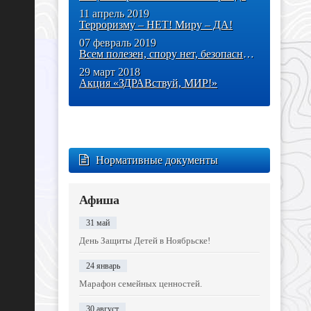
11 апрель 2019
Терроризму – НЕТ! Миру – ДА!
07 февраль 2019
Всем полезен, спору нет, безопасный Интернет
29 март 2018
Акция «ЗДРАВствуй, МИР!»
Нормативные документы
Афиша
31 май
День Защиты Детей в Ноябрьске!
24 январь
Марафон семейных ценностей.
30 август