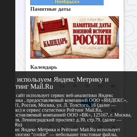
Памятные даты
Календарь
Мы используем Яндекс Метрику и
«
Август 2026 »
Рейтинг Mail.Ru
Пн
Вт
Ср
Чт
Пт
Сб
Вс
1
2
Этот сайт использует сервис веб-аналитики Яндекс
Метрика , предоставляемый компанией ООО «ЯНДЕКС»,
3
4
5
6
7
8
9
119021, Россия, Москва, ул. Л. Толстого, 16 (далее —
Яндекс) и сервис статистики Рейтинг Mail.Ru,
10
11
12
13
14
15
16
предоставляемый компанией ООО «ВК», 125167, г. Москва,
17
18
19
20
21
22
23
Россия, Ленинградский проспект д.39, стр.79. (далее —
Mail.Ru)
24
25
26
27
28
29
30
Сервис Яндекс Метрика и Рейтинг Mail.Ru использует
технологию “cookie” — небольшие текстовые файлы,
31