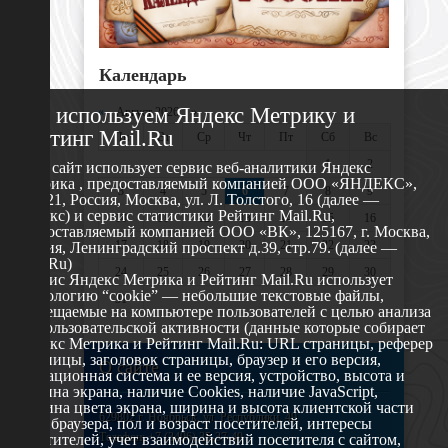
Календарь
Мы используем Яндекс Метрику и
«
Август 2026 »
Рейтинг Mail.Ru
Пн
Вт
Ср
Чт
Пт
Сб
Вс
1
2
Этот сайт использует сервис веб-аналитики Яндекс
Метрика , предоставляемый компанией ООО «ЯНДЕКС»,
3
4
5
6
7
8
9
119021, Россия, Москва, ул. Л. Толстого, 16 (далее —
Яндекс) и сервис статистики Рейтинг Mail.Ru,
10
11
12
13
14
15
16
предоставляемый компанией ООО «ВК», 125167, г. Москва,
17
18
19
20
21
22
23
Россия, Ленинградский проспект д.39, стр.79. (далее —
Mail.Ru)
24
25
26
27
28
29
30
Сервис Яндекс Метрика и Рейтинг Mail.Ru использует
технологию “cookie” — небольшие текстовые файлы,
31
размещаемые на компьютере пользователей с целью анализа
их пользовательской активности (данные которые собирает
Яндекс Метрика и Рейтинг Mail.Ru: URL страницы, реферер
страницы, заголовок страницы, браузер и его версия,
О сайте
операционная система и ее версия, устройство, высота и
ширина экрана, наличие Cookies, наличие JavaScript,
глубина цвета экрана, ширина и высота клиентской части
629802 г. Ноябрьск, ул. Республики, 49
окна браузера, пол и возраст посетителей, интересы
Телефон: +7 (3496) 35-37-49
посетителей, учет взаимодействий посетителя с сайтом,