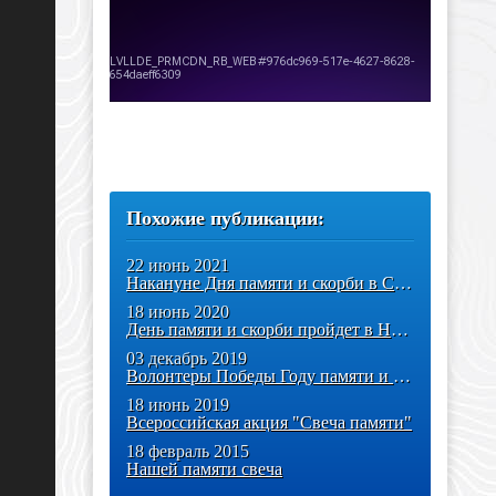
Похожие публикации:
22 июнь 2021
Накануне Дня памяти и скорби в Сквере Памяти микрорайона
18 июнь 2020
День памяти и скорби пройдет в Ноябрьске
03 декабрь 2019
Волонтеры Победы Году памяти и славы
18 июнь 2019
Всероссийская акция "Свеча памяти"
18 февраль 2015
Нашей памяти свеча