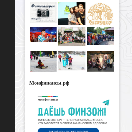
Моифинансы.рф