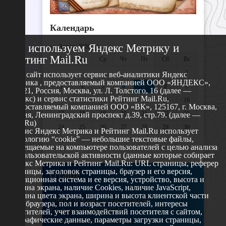
Календарь
Мы используем Яндекс Метрику и
«
Август 2026 »
Рейтинг Mail.Ru
Пн
Вт
Ср
Чт
Пт
Сб
Вс
1
2
Этот сайт использует сервис веб-аналитики Яндекс
Метрика , предоставляемый компанией ООО «ЯНДЕКС»,
3
4
5
6
7
8
9
119021, Россия, Москва, ул. Л. Толстого, 16 (далее —
Яндекс) и сервис статистики Рейтинг Mail.Ru,
10
11
12
13
14
15
16
предоставляемый компанией ООО «ВК», 125167, г. Москва,
17
18
19
20
21
22
23
Россия, Ленинградский проспект д.39, стр.79. (далее —
Mail.Ru)
24
25
26
27
28
29
30
Сервис Яндекс Метрика и Рейтинг Mail.Ru использует
технологию “cookie” — небольшие текстовые файлы,
31
размещаемые на компьютере пользователей с целью анализа
их пользовательской активности (данные которые собирает
Яндекс Метрика и Рейтинг Mail.Ru: URL страницы, реферер
страницы, заголовок страницы, браузер и его версия,
О сайте
операционная система и ее версия, устройство, высота и
ширина экрана, наличие Cookies, наличие JavaScript,
глубина цвета экрана, ширина и высота клиентской части
629802 г. Ноябрьск, ул. Республики, 49
окна браузера, пол и возраст посетителей, интересы
Телефон: +7 (3496) 35-37-49
посетителей, учет взаимодействий посетителя с сайтом,
географические данные, параметры загрузки страницы,
E-mail: udsm@noyabrsk.yanao.ru