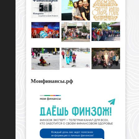
Моифинансы.рф