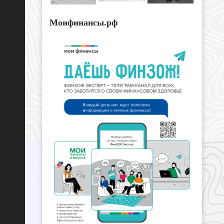
Моифинансы.рф