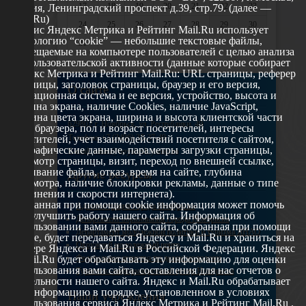
17
18
19
20
21
22
23
Россия, Ленинградский проспект д.39, стр.79. (далее —
Mail.Ru)
24
25
26
27
28
29
30
Сервис Яндекс Метрика и Рейтинг Mail.Ru использует
технологию “cookie” — небольшие текстовые файлы,
31
размещаемые на компьютере пользователей с целью анализа
их пользовательской активности (данные которые собирает
Яндекс Метрика и Рейтинг Mail.Ru: URL страницы, реферер
страницы, заголовок страницы, браузер и его версия,
О сайте
операционная система и ее версия, устройство, высота и
ширина экрана, наличие Cookies, наличие JavaScript,
глубина цвета экрана, ширина и высота клиентской части
629802 г. Ноябрьск, ул. Республики, 49
окна браузера, пол и возраст посетителей, интересы
Телефон: +7 (3496) 35-37-49
посетителей, учет взаимодействий посетителя с сайтом,
географические данные, параметры загрузки страницы,
E-mail: udsm@noyabrsk.yanao.ru
просмотр страницы, визит, переход по внешней ссылке,
cкачивание файла, отказ, время на сайте, глубина
Другие ресурсы
просмотра, наличие блокировки рекламы, данные о типе
соединения и скорости интернета).
Собранная при помощи cookie информация может помочь
Администрация города Ноябрьска
нам улучшить работу нашего сайта. Информация об
Департамент образования города Ноябрьска
использовании вами данного сайта, собранная при помощи
Департамент молодежной политики и туризма ЯНАО
cookie, будет передаваться Яндексу и Mail.Ru и храниться на
Окружной молодежный центр
сервере Яндекса и Mail.Ru в Российской Федерации. Яндекс
Федеральное агенство по делам молодежи
и Mail.Ru будет обрабатывать эту информацию для оценки
использования вами сайта, составления для нас отчетов о
Туристско-информационный центр Ноябрьска
деятельности нашего сайта. Яндекс и Mail.Ru обрабатывает
эту информацию в порядке, установленном в условиях
Наши учреждения
использования сервиса Яндекс Метрика и Рейтинг Mail.Ru .