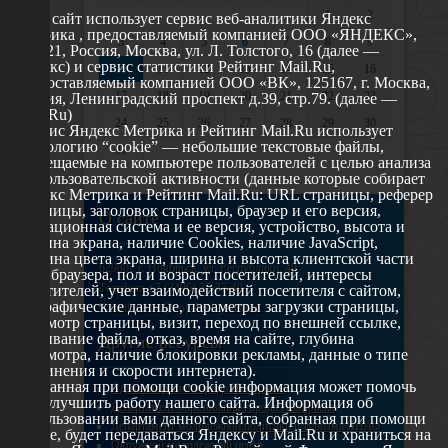
1
2
Этот сайт использует сервис веб-аналитики Яндекс
Метрика , предоставляемый компанией ООО «ЯНДЕКС»,
3
4
5
6
7
8
9
119021, Россия, Москва, ул. Л. Толстого, 16 (далее —
Яндекс) и сервис статистики Рейтинг Mail.Ru,
10
11
12
13
14
15
16
предоставляемый компанией ООО «ВК», 125167, г. Москва,
17
18
19
20
21
22
23
Россия, Ленинградский проспект д.39, стр.79. (далее —
Mail.Ru)
24
25
26
27
28
29
30
Сервис Яндекс Метрика и Рейтинг Mail.Ru использует
технологию “cookie” — небольшие текстовые файлы,
31
размещаемые на компьютере пользователей с целью анализа
их пользовательской активности (данные которые собирает
Яндекс Метрика и Рейтинг Mail.Ru: URL страницы, реферер
страницы, заголовок страницы, браузер и его версия,
О сайте
операционная система и ее версия, устройство, высота и
ширина экрана, наличие Cookies, наличие JavaScript,
глубина цвета экрана, ширина и высота клиентской части
629802 г. Ноябрьск, ул. Республики, 49
окна браузера, пол и возраст посетителей, интересы
Телефон: +7 (3496) 35-37-49
посетителей, учет взаимодействий посетителя с сайтом,
географические данные, параметры загрузки страницы,
E-mail: udsm@noyabrsk.yanao.ru
просмотр страницы, визит, переход по внешней ссылке,
cкачивание файла, отказ, время на сайте, глубина
Другие ресурсы
просмотра, наличие блокировки рекламы, данные о типе
соединения и скорости интернета).
Собранная при помощи cookie информация может помочь
Администрация города Ноябрьска
нам улучшить работу нашего сайта. Информация об
Департамент образования города Ноябрьска
использовании вами данного сайта, собранная при помощи
Департамент молодежной политики и туризма ЯНАО
cookie, будет передаваться Яндексу и Mail.Ru и храниться на
Окружной молодежный центр