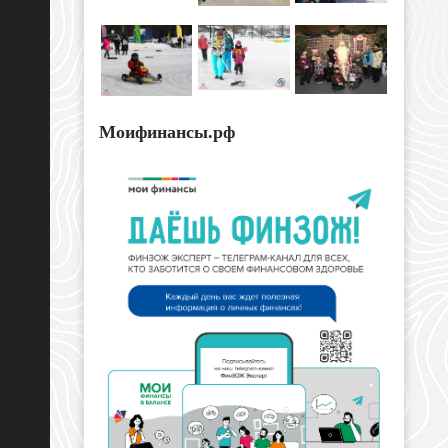
Моифинансы.рф