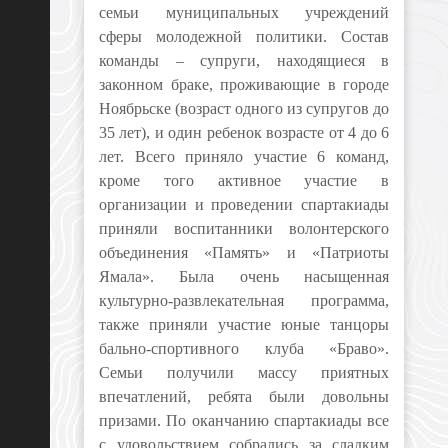
семьи муниципальных учреждений
сферы молодежной политики.
Состав
команды – супруги, находящиеся в
законном браке, проживающие в городе
Ноябрьске (возраст одного из супругов до
35 лет), и один ребенок возрасте от 4 до 6
лет. Всего приняло участие 6 команд,
кроме того активное участие в
организации и проведении спартакиады
приняли воспитанники волонтерского
объединения «Память» и «Патриоты
Ямала». Была очень насыщенная
культурно-развлекательная программа,
также приняли участие юные танцоры
бально-спортивного клуба «Браво».
Семьи получили массу приятных
впечатлений, ребята были довольны
призами. По оканчанию спартакиады все
с удовольствием собрались за сладким