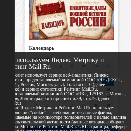
Календарь
Мы используем Яндекс Метрику и
«
Август 2026 »
Рейтинг Mail.Ru
Пн
Вт
Ср
Чт
Пт
Сб
Вс
1
2
Этот сайт использует сервис веб-аналитики Яндекс
Метрика , предоставляемый компанией ООО «ЯНДЕКС»,
3
4
5
6
7
8
9
119021, Россия, Москва, ул. Л. Толстого, 16 (далее —
Яндекс) и сервис статистики Рейтинг Mail.Ru,
10
11
12
13
14
15
16
предоставляемый компанией ООО «ВК», 125167, г. Москва,
17
18
19
20
21
22
23
Россия, Ленинградский проспект д.39, стр.79. (далее —
Mail.Ru)
24
25
26
27
28
29
30
Сервис Яндекс Метрика и Рейтинг Mail.Ru использует
технологию “cookie” — небольшие текстовые файлы,
31
размещаемые на компьютере пользователей с целью анализа
их пользовательской активности (данные которые собирает
Яндекс Метрика и Рейтинг Mail.Ru: URL страницы, реферер