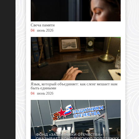
Свеча памяти
04
июнь 2026
Язык, который объединяет: как сленг мешает нам
быть едиными
04
июнь 2026