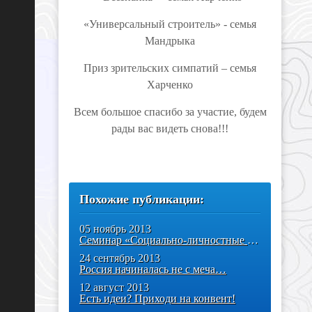
«Универсальный строитель» - семья
Мандрыка
Приз зрительских симпатий – семья
Харченко
Всем большое спасибо за участие, будем
рады вас видеть снова!!!
Похожие публикации:
05 ноябрь 2013
Семинар «Социально-личностные компетенции и условия их развития»
24 сентябрь 2013
Россия начиналась не с меча…
12 август 2013
Есть идеи? Приходи на конвент!