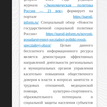
журнала
«Экономическая политика
России — 21 век»
формирует на
портале
https://narod-
inform.ru/
Специальный обзор «Новости
государственной социальной политики
России»
https://narod-inform.ru/novosti-
gosudarstvennoj-soczialnoj-politiki-rossii-
speczialnyj-obzor/
Целью данного
бесплатного информационного ресурса
является демонстрация эффективных
направлений деятельности региональных
и муниципальных органов управления
касательно повышения общественного
доверия к власти в вопросах занятости и
трудовых отношений, медицинской
помощи, культурно-спортивного,
образовательного потенциала и
социальной защиты населения субъектов