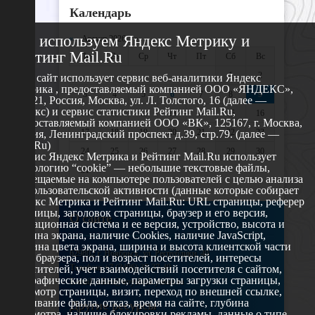
Календарь
Мы используем Яндекс Метрику и
«
Август 2026 »
Рейтинг Mail.Ru
Пн
Вт
Ср
Чт
Пт
Сб
Вс
1
2
Этот сайт использует сервис веб-аналитики Яндекс
Метрика , предоставляемый компанией ООО «ЯНДЕКС»,
3
4
5
6
7
8
9
119021, Россия, Москва, ул. Л. Толстого, 16 (далее —
Яндекс) и сервис статистики Рейтинг Mail.Ru,
10
11
12
13
14
15
16
предоставляемый компанией ООО «ВК», 125167, г. Москва,
17
18
19
20
21
22
23
Россия, Ленинградский проспект д.39, стр.79. (далее —
Mail.Ru)
24
25
26
27
28
29
30
Сервис Яндекс Метрика и Рейтинг Mail.Ru использует
технологию “cookie” — небольшие текстовые файлы,
31
размещаемые на компьютере пользователей с целью анализа
их пользовательской активности (данные которые собирает
Яндекс Метрика и Рейтинг Mail.Ru: URL страницы, реферер
страницы, заголовок страницы, браузер и его версия,
О сайте
операционная система и ее версия, устройство, высота и
ширина экрана, наличие Cookies, наличие JavaScript,
глубина цвета экрана, ширина и высота клиентской части
629802 г. Ноябрьск, ул. Республики, 49
окна браузера, пол и возраст посетителей, интересы
Телефон: +7 (3496) 35-37-49
посетителей, учет взаимодействий посетителя с сайтом,
географические данные, параметры загрузки страницы,
E-mail: udsm@noyabrsk.yanao.ru
просмотр страницы, визит, переход по внешней ссылке,
cкачивание файла, отказ, время на сайте, глубина
Другие ресурсы
просмотра, наличие блокировки рекламы, данные о типе