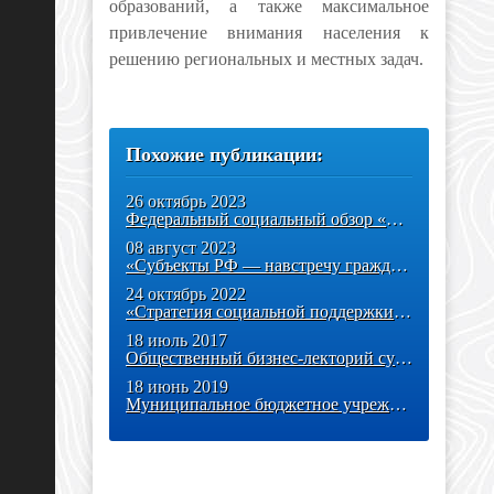
образований, а также максимальное
привлечение внимания населения к
решению региональных и местных задач.
Похожие публикации:
26 октябрь 2023
Федеральный социальный обзор «Органы власти — населению страны»
08 август 2023
«Субъекты РФ — навстречу гражданам России 2024»: федеральный
24 октябрь 2022
«Стратегия социальной поддержки населения субъектов РФ 2023» —
18 июль 2017
Общественный бизнес-лекторий субъектов РФ
18 июнь 2019
Муниципальное бюджетное учреждение "Многофункциональный центр по