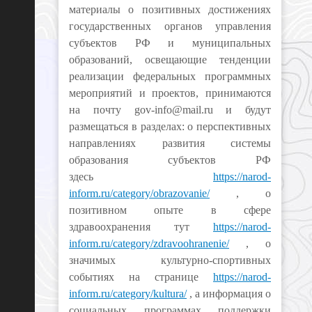
материалы о позитивных достижениях
государственных органов управления
субъектов РФ и муниципальных
образований, освещающие тенденции
реализации федеральных программных
мероприятий и проектов, принимаются
на почту gov-info@mail.ru и будут
размещаться в разделах: о перспективных
направлениях развития системы
образования субъектов РФ
здесь
https://narod-
inform.ru/category/obrazovanie/
, о
позитивном опыте в сфере
здравоохранения тут
https://narod-
inform.ru/category/zdravoohranenie/
, о
значимых культурно-спортивных
событиях на странице
https://narod-
inform.ru/category/kultura/
, а информация о
социальных программах поддержки