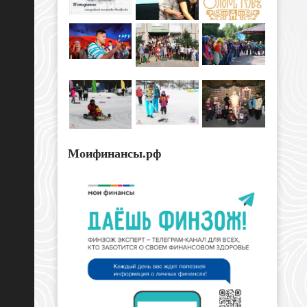
Моифинансы.рф