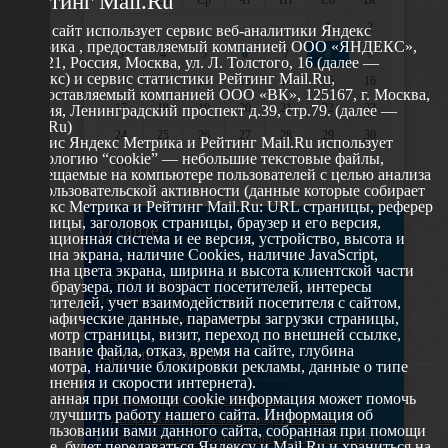
Рейтинг Mail.Ru
Пн
Вт
Ср
Чт
Пт
Сб
Вс
1
2
Этот сайт использует сервис веб-аналитики Яндекс
Метрика , предоставляемый компанией ООО «ЯНДЕКС»,
3
4
5
6
7
8
9
119021, Россия, Москва, ул. Л. Толстого, 16 (далее —
Яндекс) и сервис статистики Рейтинг Mail.Ru,
10
11
12
13
14
15
16
предоставляемый компанией ООО «ВК», 125167, г. Москва,
17
18
19
20
21
22
23
Россия, Ленинградский проспект д.39, стр.79. (далее —
Mail.Ru)
24
25
26
27
28
29
30
Сервис Яндекс Метрика и Рейтинг Mail.Ru использует
технологию “cookie” — небольшие текстовые файлы,
31
размещаемые на компьютере пользователей с целью анализа
их пользовательской активности (данные которые собирает
Яндекс Метрика и Рейтинг Mail.Ru: URL страницы, реферер
страницы, заголовок страницы, браузер и его версия,
О сайте
операционная система и ее версия, устройство, высота и
ширина экрана, наличие Cookies, наличие JavaScript,
глубина цвета экрана, ширина и высота клиентской части
629802 г. Ноябрьск, ул. Республики, 49
окна браузера, пол и возраст посетителей, интересы
Телефон: +7 (3496) 35-37-49
посетителей, учет взаимодействий посетителя с сайтом,
географические данные, параметры загрузки страницы,
E-mail: udsm@noyabrsk.yanao.ru
просмотр страницы, визит, переход по внешней ссылке,
cкачивание файла, отказ, время на сайте, глубина
Другие ресурсы
просмотра, наличие блокировки рекламы, данные о типе
соединения и скорости интернета).
Собранная при помощи cookie информация может помочь
Администрация города Ноябрьска
нам улучшить работу нашего сайта. Информация об
Департамент образования города Ноябрьска
использовании вами данного сайта, собранная при помощи
Департамент молодежной политики и туризма ЯНАО
cookie, будет передаваться Яндексу и Mail.Ru и храниться на