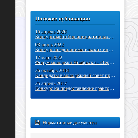
Похожие публикации:
16 апрель 2026
Конкурсный отбор инициативных проектов молодежи города Ноябрьска
03 июнь 2022
Конкурс предпринимательских инициатив «Энергия идей»
17 март 2022
Форум молодежи Ноябрьска - «Территория»!
26 октябрь 2018
Кандидаты в молодёжный совет представили свои проекты
25 апрель 2017
Конкурс на предоставление грантов Президента РФ
Нормативные документы