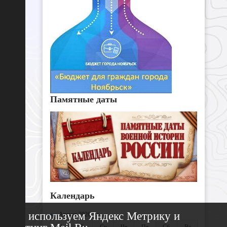
Памятные даты
Календарь
Мы используем Яндекс Метрику и
«
Август 2026 »