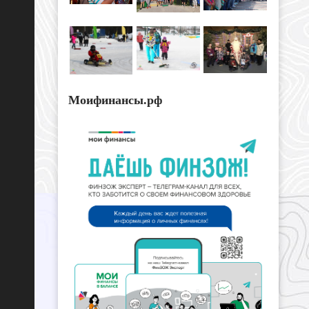
Моифинансы.рф