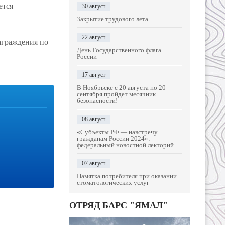
ется
30 август
Закрытие трудового лета
22 август
аграждения по
День Государственного флага
России
17 август
В Ноябрьске с 20 августа по 20
сентября пройдет месячник
безопасности!
08 август
«Субъекты РФ — навстречу
гражданам России 2024»:
федеральный новостной лекторий
07 август
Памятка потребителя при оказании
стоматологических услуг
ОТРЯД БАРС "ЯМАЛ"