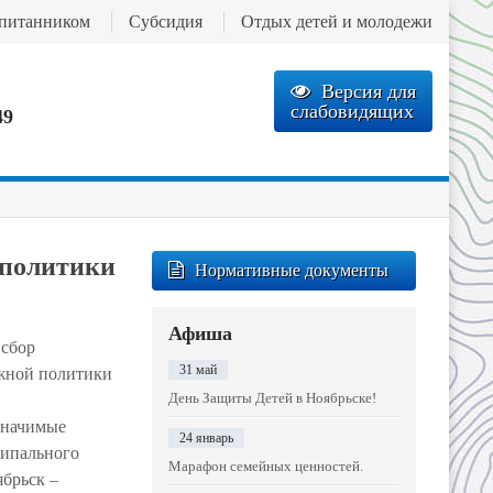
спитанником
Субсидия
Отдых детей и молодежи
Версия для
слабовидящих
49
 политики
Нормативные документы
Афиша
 сбор
31 май
ежной политики
День Защиты Детей в Ноябрьске!
значимые
24 январь
ципального
Марафон семейных ценностей.
ябрьск –