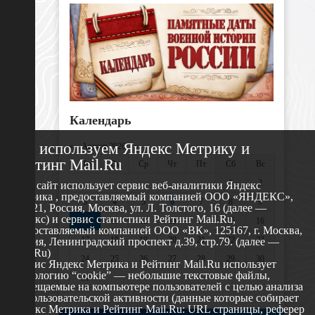
Календарь
Мы используем Яндекс Метрику и
«
Август 2026 »
Рейтинг Mail.Ru
Пн
Вт
Ср
Чт
Пт
Сб
Вс
1
2
Этот сайт использует сервис веб-аналитики Яндекс
Метрика , предоставляемый компанией ООО «ЯНДЕКС»,
3
4
5
6
7
8
9
119021, Россия, Москва, ул. Л. Толстого, 16 (далее —
Яндекс) и сервис статистики Рейтинг Mail.Ru,
10
11
12
13
14
15
16
предоставляемый компанией ООО «ВК», 125167, г. Москва,
17
18
19
20
21
22
23
Россия, Ленинградский проспект д.39, стр.79. (далее —
Mail.Ru)
24
25
26
27
28
29
30
Сервис Яндекс Метрика и Рейтинг Mail.Ru использует
технологию “cookie” — небольшие текстовые файлы,
31
размещаемые на компьютере пользователей с целью анализа
их пользовательской активности (данные которые собирает
Яндекс Метрика и Рейтинг Mail.Ru: URL страницы, реферер