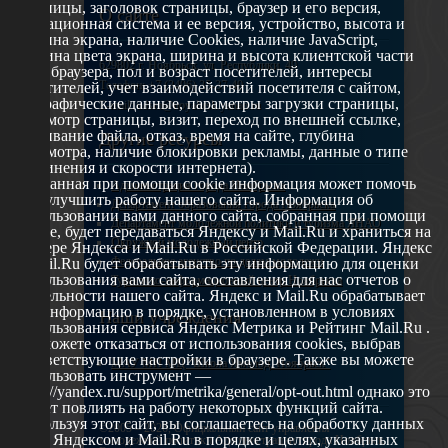
страницы, заголовок страницы, браузер и его версия,
О сайте
операционная система и ее версия, устройство, высота и
ширина экрана, наличие Cookies, наличие JavaScript,
глубина цвета экрана, ширина и высота клиентской части
629802 г. Ноябрьск, ул. Республики, 49
окна браузера, пол и возраст посетителей, интересы
Телефон: +7 (3496) 35-37-49
посетителей, учет взаимодействий посетителя с сайтом,
географические данные, параметры загрузки страницы,
E-mail: udsm@noyabrsk.yanao.ru
просмотр страницы, визит, переход по внешней ссылке,
cкачивание файла, отказ, время на сайте, глубина
Другие ресурсы
просмотра, наличие блокировки рекламы, данные о типе
соединения и скорости интернета).
Собранная при помощи cookie информация может помочь
Администрация города Ноябрьска
нам улучшить работу нашего сайта. Информация об
Департамент образования города Ноябрьска
использовании вами данного сайта, собранная при помощи
Департамент молодежной политики и туризма ЯНАО
cookie, будет передаваться Яндексу и Mail.Ru и храниться на
Окружной молодежный центр
сервере Яндекса и Mail.Ru в Российской Федерации. Яндекс
Федеральное агенство по делам молодежи
и Mail.Ru будет обрабатывать эту информацию для оценки
использования вами сайта, составления для нас отчетов о
Туристско-информационный центр Ноябрьска
деятельности нашего сайта. Яндекс и Mail.Ru обрабатывает
эту информацию в порядке, установленном в условиях
Наши учреждения
использования сервиса Яндекс Метрика и Рейтинг Mail.Ru .
Вы можете отказаться от использования cookies, выбрав
соответствующие настройки в браузере. Также вы можете
МАУ МП МЦ "Школа Ямолод. Ноябрьск"
использовать инструмент —
https://yandex.ru/support/metrika/general/opt-out.html однако это
может повлиять на работу некоторых функций сайта.
Используя этот сайт, вы соглашаетесь на обработку данных
©2005 – 2026, Официальный сайт управления
о вас Яндексом и Mail.Ru в порядке и целях, указанных
молодежной политики Администрации города Ноябрьск