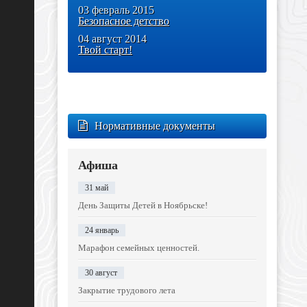
03 февраль 2015
Безопасное детство
04 август 2014
Твой старт!
Нормативные документы
Афиша
31 май
День Защиты Детей в Ноябрьске!
24 январь
Марафон семейных ценностей.
30 август
Закрытие трудового лета