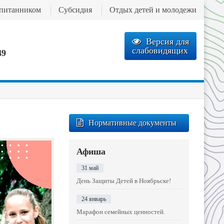
спитанником
Субсидия
Отдых детей и молодежи
Версия для
слабовидящих
49
Нормативные документы
Афиша
31 май
День Защиты Детей в Ноябрьске!
24 январь
Марафон семейных ценностей.