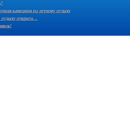
у!
вочная кампания по летнему отдыху
у отдыху открыта…
аявок!