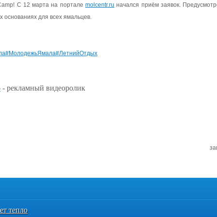
&Camp! С 12 марта на портале
molcentr.ru
начался приём заявок. Предусмотр
их основаниях для всех ямальцев.
ла
#МолодежьЯмала
#ЛетнийОтдых
6
- рекламный видеоролик
за
ет тепло