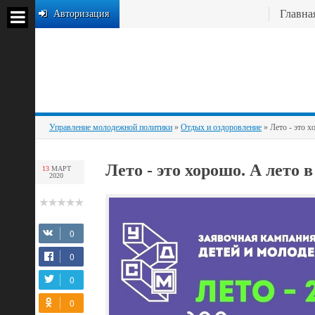
Главна
Авторизация
Управление молодежной политики
»
Отдых и оздоровление
» Лето - это х
Лето - это хорошо. А лето 
13
МАРТ
2020