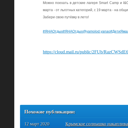
Можно поехать в детские лагеря Smart Camp и I
марта - от льготных категорий, с 19 марта - на общ
Забери свою путёвку в лето!
#ЯНАОтдых
#ЯНАОтдых@yamolod.yanao
#ДетиЯма
https://cloud.mail.ru/public/2FUb/RazCWSdE
Похожие публикации:
12 март 2020
Крымское солнышко накаплива