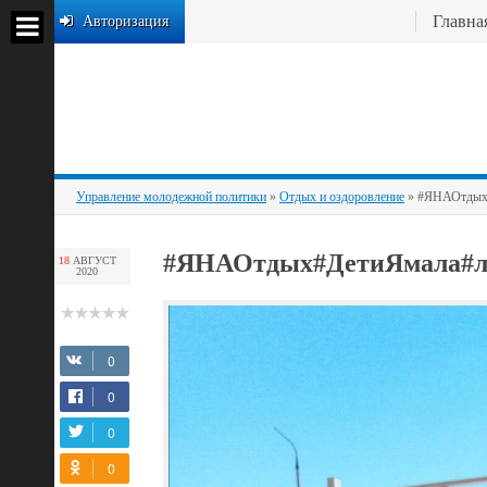
Главна
Авторизация
Управление молодежной политики
»
Отдых и оздоровление
» #ЯНАОтдых#
#ЯНАОтдых#ДетиЯмала#л
18
АВГУСТ
2020