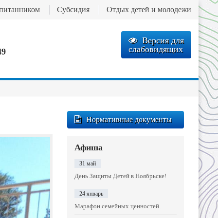
спитанником
Субсидия
Отдых детей и молодежи
Версия для
слабовидящих
49
Нормативные документы
Афиша
31 май
День Защиты Детей в Ноябрьске!
24 январь
Марафон семейных ценностей.