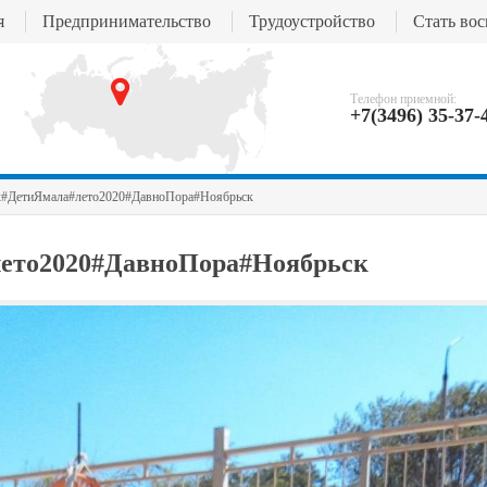
я
Предпринимательство
Трудоустройство
Стать во
Телефон приемной:
+7(3496) 35-37-
ДетиЯмала#лето2020#ДавноПора#Ноябрьск
ето2020#ДавноПора#Ноябрьск