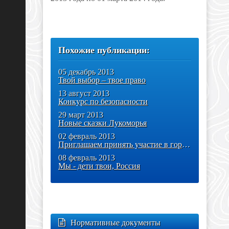
Похожие публикации:
05 декабрь 2013
Твой выбор – твое право
13 август 2013
Конкурс по безопасности
29 март 2013
Новые сказки Лукоморья
02 февраль 2013
Приглашаем принять участие в городском конкурсе «Лидер года»!
08 февраль 2013
Мы - дети твои, Россия
Нормативные документы