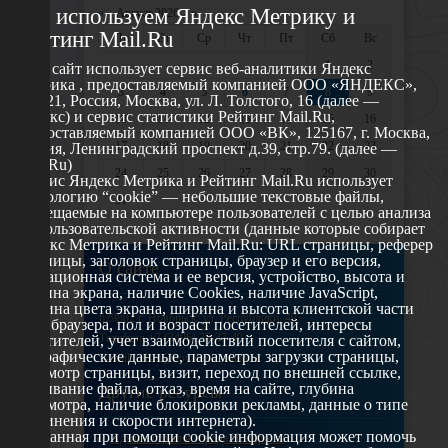
Мы используем Яндекс Метрику и
«
Август 2026 »
Рейтинг Mail.Ru
Пн
Вт
Ср
Чт
Пт
Сб
Вс
1
2
Этот сайт использует сервис веб-аналитики Яндекс
Метрика , предоставляемый компанией ООО «ЯНДЕКС»,
3
4
5
6
7
8
9
119021, Россия, Москва, ул. Л. Толстого, 16 (далее —
Яндекс) и сервис статистики Рейтинг Mail.Ru,
10
11
12
13
14
15
16
предоставляемый компанией ООО «ВК», 125167, г. Москва,
17
18
19
20
21
22
23
Россия, Ленинградский проспект д.39, стр.79. (далее —
Mail.Ru)
24
25
26
27
28
29
30
Сервис Яндекс Метрика и Рейтинг Mail.Ru использует
технологию “cookie” — небольшие текстовые файлы,
31
размещаемые на компьютере пользователей с целью анализа
их пользовательской активности (данные которые собирает
Яндекс Метрика и Рейтинг Mail.Ru: URL страницы, реферер
страницы, заголовок страницы, браузер и его версия,
О сайте
операционная система и ее версия, устройство, высота и
ширина экрана, наличие Cookies, наличие JavaScript,
глубина цвета экрана, ширина и высота клиентской части
629802 г. Ноябрьск, ул. Республики, 49
окна браузера, пол и возраст посетителей, интересы
Телефон: +7 (3496) 35-37-49
посетителей, учет взаимодействий посетителя с сайтом,
географические данные, параметры загрузки страницы,
E-mail: udsm@noyabrsk.yanao.ru
просмотр страницы, визит, переход по внешней ссылке,
cкачивание файла, отказ, время на сайте, глубина
Другие ресурсы
просмотра, наличие блокировки рекламы, данные о типе
соединения и скорости интернета).
Собранная при помощи cookie информация может помочь
Администрация города Ноябрьска