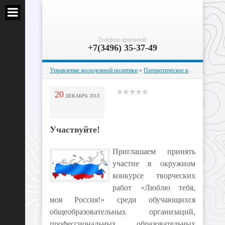
Телефон приемной:
+7(3496) 35-37-49
Управление молодежной политики
»
Патриотическое воспитание
» Уч
20
ДЕКАБРЬ
2013
Участвуйте!
Приглашаем принять
участие в окружном
конкурсе творческих
работ «Люблю тебя,
моя Россия!» среди обучающихся
общеобразовательных организаций,
профессиональных образовательных