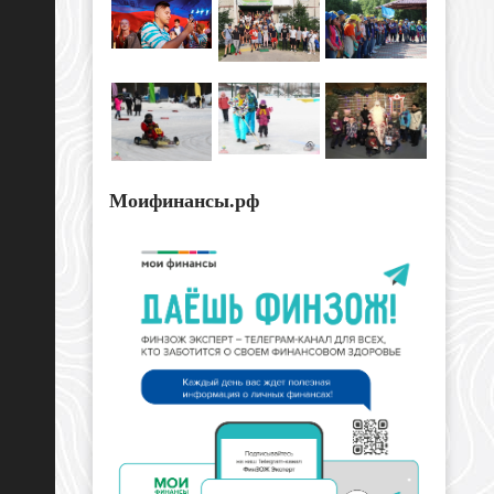
Моифинансы.рф