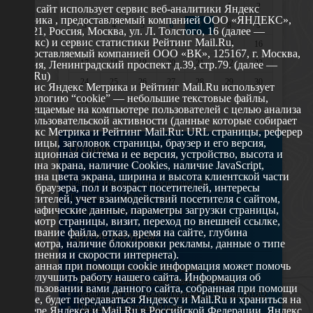
1
2
Этот сайт использует сервис веб-аналитики Яндекс
Метрика , предоставляемый компанией ООО «ЯНДЕКС»,
3
4
5
6
7
8
9
119021, Россия, Москва, ул. Л. Толстого, 16 (далее —
Яндекс) и сервис статистики Рейтинг Mail.Ru,
10
11
12
13
14
15
16
предоставляемый компанией ООО «ВК», 125167, г. Москва,
17
18
19
20
21
22
23
Россия, Ленинградский проспект д.39, стр.79. (далее —
Mail.Ru)
24
25
26
27
28
29
30
Сервис Яндекс Метрика и Рейтинг Mail.Ru использует
технологию “cookie” — небольшие текстовые файлы,
31
размещаемые на компьютере пользователей с целью анализа
их пользовательской активности (данные которые собирает
Яндекс Метрика и Рейтинг Mail.Ru: URL страницы, реферер
страницы, заголовок страницы, браузер и его версия,
О сайте
операционная система и ее версия, устройство, высота и
ширина экрана, наличие Cookies, наличие JavaScript,
глубина цвета экрана, ширина и высота клиентской части
629802 г. Ноябрьск, ул. Республики, 49
окна браузера, пол и возраст посетителей, интересы
Телефон: +7 (3496) 35-37-49
посетителей, учет взаимодействий посетителя с сайтом,
географические данные, параметры загрузки страницы,
E-mail: udsm@noyabrsk.yanao.ru
просмотр страницы, визит, переход по внешней ссылке,
cкачивание файла, отказ, время на сайте, глубина
Другие ресурсы
просмотра, наличие блокировки рекламы, данные о типе
соединения и скорости интернета).
Собранная при помощи cookie информация может помочь
Администрация города Ноябрьска
нам улучшить работу нашего сайта. Информация об
Департамент образования города Ноябрьска
использовании вами данного сайта, собранная при помощи
Департамент молодежной политики и туризма ЯНАО
cookie, будет передаваться Яндексу и Mail.Ru и храниться на
Окружной молодежный центр
сервере Яндекса и Mail.Ru в Российской Федерации. Яндекс