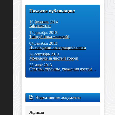
Похожие публикации:
10 февраль 2014
Афганистан
19 декабрь 2013
Танцуй пока молодой!
04 декабрь 2013
Новогодний интернационализм
24 сентябрь 2013
Молодежь за чистый город!
22 март 2013
Статны, стройны, уважения достойны
Нормативные документы
Афиша