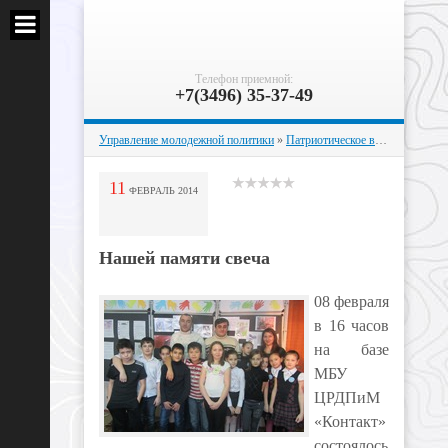
Телефон приемной:
+7(3496) 35-37-49
Управление молодежной политики
»
Патриотическое воспитание
» На
11
ФЕВРАЛЬ
2014
Нашей памяти свеча
08 февраля
в 16 часов
на базе
МБУ
ЦРДПиМ
«Контакт»
состоялось