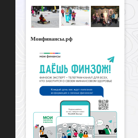
Моифинансы.рф