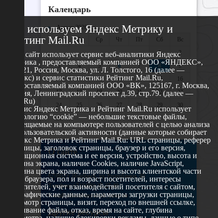
Календарь
Мы используем Яндекс Метрику и
«
Август 2026 »
Рейтинг Mail.Ru
Пн
Вт
Ср
Чт
Пт
Сб
Вс
1
2
Этот сайт использует сервис веб-аналитики Яндекс
Метрика , предоставляемый компанией ООО «ЯНДЕКС»,
3
4
5
6
7
8
9
119021, Россия, Москва, ул. Л. Толстого, 16 (далее —
Яндекс) и сервис статистики Рейтинг Mail.Ru,
10
11
12
13
14
15
16
предоставляемый компанией ООО «ВК», 125167, г. Москва,
17
18
19
20
21
22
23
Россия, Ленинградский проспект д.39, стр.79. (далее —
Mail.Ru)
24
25
26
27
28
29
30
Сервис Яндекс Метрика и Рейтинг Mail.Ru использует
технологию “cookie” — небольшие текстовые файлы,
31
размещаемые на компьютере пользователей с целью анализа
их пользовательской активности (данные которые собирает
Яндекс Метрика и Рейтинг Mail.Ru: URL страницы, реферер
страницы, заголовок страницы, браузер и его версия,
О сайте
операционная система и ее версия, устройство, высота и
ширина экрана, наличие Cookies, наличие JavaScript,
глубина цвета экрана, ширина и высота клиентской части
629802 г. Ноябрьск, ул. Республики, 49
окна браузера, пол и возраст посетителей, интересы
Телефон: +7 (3496) 35-37-49
посетителей, учет взаимодействий посетителя с сайтом,
географические данные, параметры загрузки страницы,
E-mail: udsm@noyabrsk.yanao.ru
просмотр страницы, визит, переход по внешней ссылке,
cкачивание файла, отказ, время на сайте, глубина
Другие ресурсы
просмотра, наличие блокировки рекламы, данные о типе