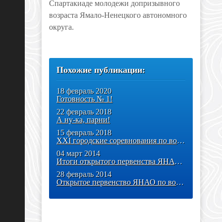
Спартакиаде молодежи допризывного
возраста Ямало-Ненецкого автономного
округа.
Похожие публикации:
18 февраль 2020
Готовность № 1!
22 февраль 2018
А ну-ка, парни!
15 февраль 2018
XXI городские соревнования по военно-прикладным видам спорта «А
04 март 2014
Итоги открытого первенства ЯНАО по военно-прикладным видам спорта
28 февраль 2014
Открытое первенство ЯНАО по военно-прикладным видам спорта «Росич»