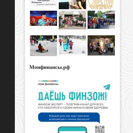
Моифинансы.рф