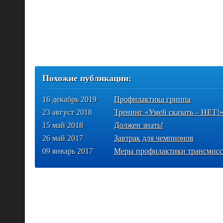
Похожие публикации:
16 декабрь 2019
Профилактика гриппа
23 август 2018
Тренинг «Умей сказать – НЕТ!
15 май 2018
Должен знать!
26 май 2017
Завтрак для чемпионов
09 январь 2017
Меры профилактики трансмис