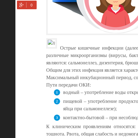
Острые кишечные инфекции
(дале
различные микроорганизмы (вирусы, бакт
являются: сальмонеллез, дизентерия, брюш
Общим для этих инфекция является характ
Максимальный инкубационный период, сост
Пути передачи ОКИ:
водный – употребление воды откры
пищевой – употребление продукто
яйца при сальмонеллезе);
контактно-бытовой – при несоблю
К клиническим проявлениям относятся: 
тошнота. Рвота, общая слабость и недомог