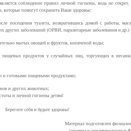
ляется соблюдение правил личной гигиены, ведь не секрет,
ы, которые помогут сохранить Ваше здоровье:
сле посещения туалета, возвратившись домой с работы, мага
их других заболеваний (ОРВИ, паразитарные заболевания и др.)
ательно мытых овощей и фруктов, кипяченой воды;
е пищевых продуктов у случайных лиц, торгующих в несан
ми и готовыми пищевыми продуктами;
нов и других животных;
истоты и личной гигиены детям!
Берегите себя и будьте здоровы!
Материал подготовлен филиал
гигиены
и эпидемиологии в 