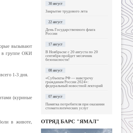
30 август
Закрытие трудового лета
22 август
День Государственного флага
России
17 август
торые вызывают
В Ноябрьске с 20 августа по 20
и в группе ОКИ
сентября пройдет месячник
безопасности!
08 август
сего 1-3 дня.
«Субъекты РФ — навстречу
гражданам России 2024»:
федеральный новостной лекторий
07 август
нтами (куриные
Памятка потребителя при оказании
стоматологических услуг
ОТРЯД БАРС "ЯМАЛ"
боли в животе,