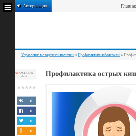
Главна
Авторизация
Управление молодежной политики
»
Профилактика заболеваний
» Профил
Профилактика острых ки
05
ОКТЯБРЬ
2018