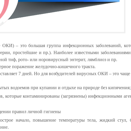
е ОКИ) – это большая группа инфекционных заболеваний, ко
ерии, простейшие и пр.). Наиболее известными заболеваниям
ной тиф, рото- или норовирусный энтерит, лямблиоз и пр.
ерное поражение желудочно-кишечного тракта.
авляет 7 дней. Но для возбудителей вирусных ОКИ – это чаще в
тых водоемов при купании и отдыхе на природе без кипячения;
в, которые контаминированы (загрязнены) инфекционными аге
дении правил личной гигиены
острое начало, повышение температуры тела, жидкий стул, 
ание.