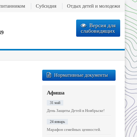
спитанником
Субсидия
Отдых детей и молодежи
Версия для
слабовидящих
49
Нормативные документы
Афиша
31 май
День Защиты Детей в Ноябрьске!
24 январь
Марафон семейных ценностей.