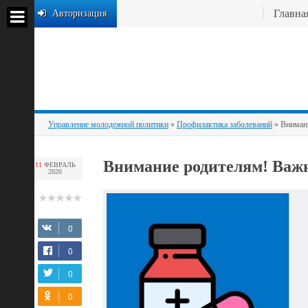
Главна
Авторизация
Управление молодежной политики
»
Профилактика заболеваний
» Вниман
Внимание родителям! Важ
11
ФЕВРАЛЬ
2020