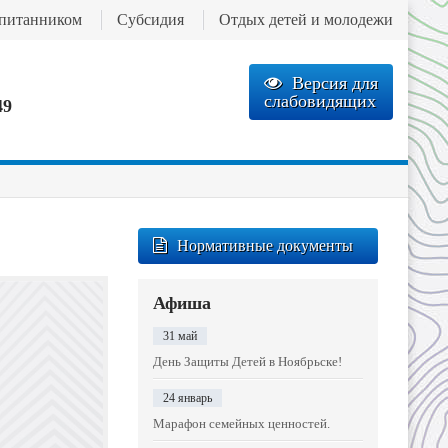
спитанником
Субсидия
Отдых детей и молодежи
Версия для
слабовидящих
49
Нормативные документы
Афиша
31 май
День Защиты Детей в Ноябрьске!
24 январь
Марафон семейных ценностей.