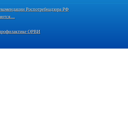
екомендации Роспотребнадзора РФ
тся....
о профилактике ОРВИ