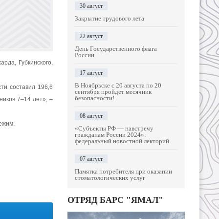
30 август
Закрытие трудового лета
22 август
День Государственного флага
России
рда, Губкинского,
17 август
В Ноябрьске с 20 августа по 20
ти составил 196,6
сентября пройдет месячник
безопасности!
ников 7–14 лет», –
08 август
ежим.
«Субъекты РФ — навстречу
гражданам России 2024»:
федеральный новостной лекторий
07 август
Памятка потребителя при оказании
стоматологических услуг
ОТРЯД БАРС "ЯМАЛ"