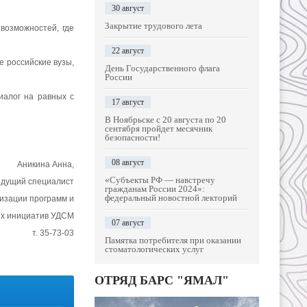
30 август
Закрытие трудового лета
возможностей, где
22 август
 российские вузы,
День Государственного флага
России
иалог на равных с
17 август
В Ноябрьске с 20 августа по 20
сентября пройдет месячник
безопасности!
08 август
Аникина Анна,
«Субъекты РФ — навстречу
едущий специалист
гражданам России 2024»:
федеральный новостной лекторий
изации программ и
х инициатив УДСМ
07 август
т. 35-73-03
Памятка потребителя при оказании
стоматологических услуг
ОТРЯД БАРС "ЯМАЛ"