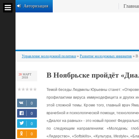
Главна
Авторизация
Управление молодежной политики
»
Развитие молодежных инициатив
» В
В Ноябрьске пройдёт «Ди
28
МАРТ
2018
Темой беседы Людмилы Юрьевны станет: «Открове
профилактики вируса иммунодефицита и других и
этой сложной темы. Кроме того, главный врач Ям
врачебной и психологической помощи, технологиче
«Диалог на равных» - это новый проект Федеральн
по следующим направлениям: «Молодежь: глоб
«Лидерство», «Softskills», «Культура, lifestyle», «