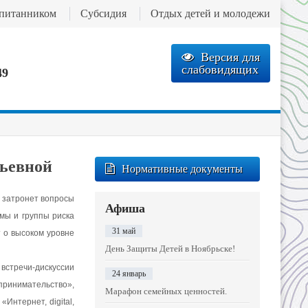
спитанником
Субсидия
Отдых детей и молодежи
Версия для
слабовидящих
49
рьевной
Нормативные документы
 затронет вопросы
Афиша
мы и группы риска
31 май
 о высоком уровне
День Защиты Детей в Ноябрьске!
 встречи-дискуссии
24 январь
ринимательство»,
Марафон семейных ценностей.
«Интернет, digital,