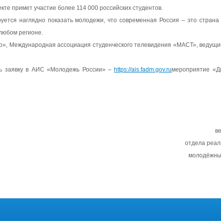
екте примет участие более 114 000 российских студентов.
ется наглядно показать молодежи, что современная Россия – это страна 
любом регионе.
о», Международная ассоциация студенческого телевидения «МАСТ», ведущие
ть заявку в АИС «Молодежь России» –
https://ais.fadm.gov.ru
м
ероприятие «Д
в
отдела реал
молодёжны