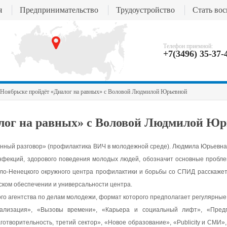
я
Предпринимательство
Трудоустройство
Стать во
Телефон приемной:
+7(3496) 35-37-
 Ноябрьске пройдёт «Диалог на равных» с Воловой Людмилой Юрьевной
алог на равных» с Воловой Людмилой Ю
нный разговор» (профилактика ВИЧ в молодежной среде). Людмила Юрьевна
нфекций, здорового поведения молодых людей, обозначит основные пробле
ало-Ненецкого окружного центра профилактики и борьбы со СПИД расскажет
ском обеспечении и универсальности центра.
ого агентства по делам молодежи, формат которого предполагает регулярные
ализация», «Вызовы времени», «Карьера и социальный лифт», «Предп
Благотворительность, третий сектор», «Новое образование», «Publicity и СМИ», 