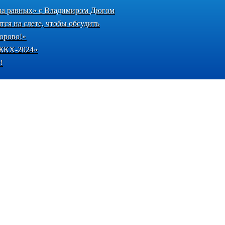
 на равных» с Владимиром Дюгом
ся на слете, чтобы обсудить
орово!»
«ЖКХ-2024»
!