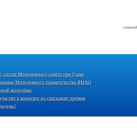
главны
V состав Молодежного совета при Главе
рованию Молодёжного правительства ЯНАО
ивной молодёжи
участие в конкурсе на соискание премии
лодежь!