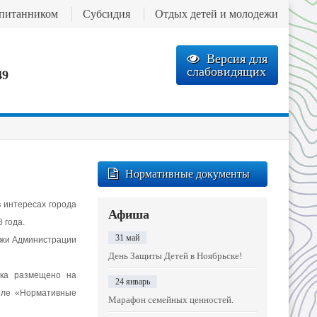
спитанником
Субсидия
Отдых детей и молодежи
Версия для
слабовидящих
49
Нормативные документы
 интересах города
Афиша
 года.
31 май
дежи Администрации
День Защиты Детей в Ноябрьске!
ска размещено на
24 январь
еле «Нормативные
Марафон семейных ценностей.