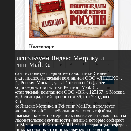
Календарь
Мы используем Яндекс Метрику и
«
Август 2026 »
Рейтинг Mail.Ru
Пн
Вт
Ср
Чт
Пт
Сб
Вс
1
2
Этот сайт использует сервис веб-аналитики Яндекс
Метрика , предоставляемый компанией ООО «ЯНДЕКС»,
3
4
5
6
7
8
9
119021, Россия, Москва, ул. Л. Толстого, 16 (далее —
Яндекс) и сервис статистики Рейтинг Mail.Ru,
10
11
12
13
14
15
16
предоставляемый компанией ООО «ВК», 125167, г. Москва,
17
18
19
20
21
22
23
Россия, Ленинградский проспект д.39, стр.79. (далее —
Mail.Ru)
24
25
26
27
28
29
30
Сервис Яндекс Метрика и Рейтинг Mail.Ru использует
технологию “cookie” — небольшие текстовые файлы,
31
размещаемые на компьютере пользователей с целью анализа
их пользовательской активности (данные которые собирает
Яндекс Метрика и Рейтинг Mail.Ru: URL страницы, реферер
страницы, заголовок страницы, браузер и его версия,