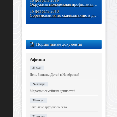
18 февраль 2019
Окружная молодёжная профильная медиасмена «Я – часть ЯмалМедиа»
16 февраль 2018
Соревнования по скалолазанию в дисциплине «Боулдеринг», пройдут в
Нормативные документы
Афиша
31 май
День Защиты Детей в Ноябрьске!
24 январь
Марафон семейных ценностей.
30 август
Закрытие трудового лета
22 август