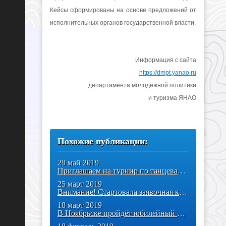
Кейсы сформированы на основе предложений от
исполнительных органов государственной власти.
Информация с сайта
https://dmpt.yanao.ru
департамента молодёжной политики
и туризма ЯНАО
Похожие публикации:
29 май 2019
Приглашаем на турнир по танцевальной игре «Джаст денс»
25 март 2019
Внимание! Стартовала заявочная кампания по трудоустройству в летний
18 март 2019
В Ноябрьске пройдёт юбилейный окружной молодёжный форум «Я молод!»