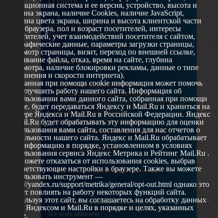
О сайте
операционная система и ее версия, устройство, высота и
ширина экрана, наличие Cookies, наличие JavaScript,
глубина цвета экрана, ширина и высота клиентской части
629802 г. Ноябрьск, ул. Республики, 49
окна браузера, пол и возраст посетителей, интересы
Телефон: +7 (3496) 35-37-49
посетителей, учет взаимодействий посетителя с сайтом,
географические данные, параметры загрузки страницы,
E-mail: udsm@noyabrsk.yanao.ru
просмотр страницы, визит, переход по внешней ссылке,
cкачивание файла, отказ, время на сайте, глубина
Другие ресурсы
просмотра, наличие блокировки рекламы, данные о типе
соединения и скорости интернета).
Собранная при помощи cookie информация может помочь
Администрация города Ноябрьска
нам улучшить работу нашего сайта. Информация об
Департамент образования города Ноябрьска
использовании вами данного сайта, собранная при помощи
Департамент молодежной политики и туризма ЯНАО
cookie, будет передаваться Яндексу и Mail.Ru и храниться на
Окружной молодежный центр
сервере Яндекса и Mail.Ru в Российской Федерации. Яндекс
Федеральное агенство по делам молодежи
и Mail.Ru будет обрабатывать эту информацию для оценки
использования вами сайта, составления для нас отчетов о
Туристско-информационный центр Ноябрьска
деятельности нашего сайта. Яндекс и Mail.Ru обрабатывает
эту информацию в порядке, установленном в условиях
Наши учреждения
использования сервиса Яндекс Метрика и Рейтинг Mail.Ru .
Вы можете отказаться от использования cookies, выбрав
соответствующие настройки в браузере. Также вы можете
МАУ МП МЦ "Школа Ямолод. Ноябрьск"
использовать инструмент —
https://yandex.ru/support/metrika/general/opt-out.html однако это
может повлиять на работу некоторых функций сайта.
Используя этот сайт, вы соглашаетесь на обработку данных
©2005 – 2026, Официальный сайт управления
о вас Яндексом и Mail.Ru в порядке и целях, указанных
молодежной политики Администрации города Ноябрьск
Все права защищены
выше.