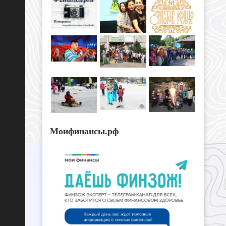
Моифинансы.рф