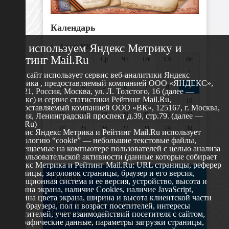
Календарь
Мы используем Яндекс Метрику и
«
Август 2026 »
Рейтинг Mail.Ru
Пн
Вт
Ср
Чт
Пт
Сб
Вс
1
2
Этот сайт использует сервис веб-аналитики Яндекс
Метрика , предоставляемый компанией ООО «ЯНДЕКС»,
3
4
5
6
7
8
9
119021, Россия, Москва, ул. Л. Толстого, 16 (далее —
Яндекс) и сервис статистики Рейтинг Mail.Ru,
10
11
12
13
14
15
16
предоставляемый компанией ООО «ВК», 125167, г. Москва,
17
18
19
20
21
22
23
Россия, Ленинградский проспект д.39, стр.79. (далее —
Mail.Ru)
24
25
26
27
28
29
30
Сервис Яндекс Метрика и Рейтинг Mail.Ru использует
технологию “cookie” — небольшие текстовые файлы,
31
размещаемые на компьютере пользователей с целью анализа
их пользовательской активности (данные которые собирает
Яндекс Метрика и Рейтинг Mail.Ru: URL страницы, реферер
страницы, заголовок страницы, браузер и его версия,
О сайте
операционная система и ее версия, устройство, высота и
ширина экрана, наличие Cookies, наличие JavaScript,
глубина цвета экрана, ширина и высота клиентской части
629802 г. Ноябрьск, ул. Республики, 49
окна браузера, пол и возраст посетителей, интересы
Телефон: +7 (3496) 35-37-49
посетителей, учет взаимодействий посетителя с сайтом,
географические данные, параметры загрузки страницы,
E-mail: udsm@noyabrsk.yanao.ru