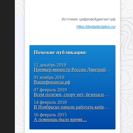
Источник: цифровойдиктант.рф
https://digitaldictation.ru/
Похожие публикации:
12 декабрь 2019
Премьер-министр России Дмитрий Медведев подписал постановление о
01 ноябрь 2019
Вашифинансы.рф
07 февраль 2019
Всем полезен, спору нет, безопасный Интернет
14 февраль 2018
В Ноябрьске начали работать киберволонтеры
16 февраль 2015
А помнишь было время…