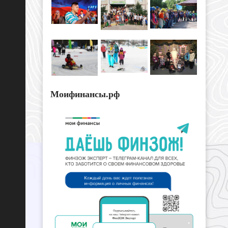
Моифинансы.рф