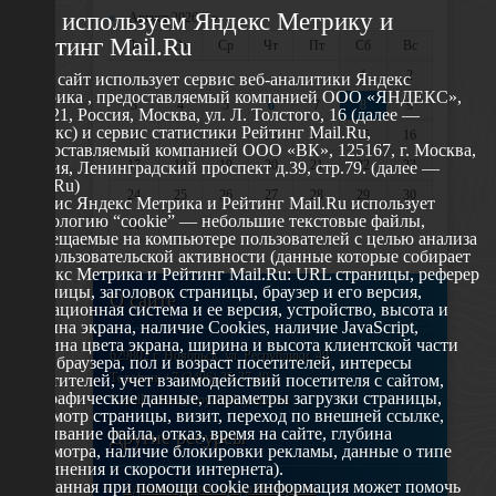
Мы используем Яндекс Метрику и
«
Август 2026 »
Рейтинг Mail.Ru
Пн
Вт
Ср
Чт
Пт
Сб
Вс
1
2
Этот сайт использует сервис веб-аналитики Яндекс
Метрика , предоставляемый компанией ООО «ЯНДЕКС»,
3
4
5
6
7
8
9
119021, Россия, Москва, ул. Л. Толстого, 16 (далее —
Яндекс) и сервис статистики Рейтинг Mail.Ru,
10
11
12
13
14
15
16
предоставляемый компанией ООО «ВК», 125167, г. Москва,
17
18
19
20
21
22
23
Россия, Ленинградский проспект д.39, стр.79. (далее —
Mail.Ru)
24
25
26
27
28
29
30
Сервис Яндекс Метрика и Рейтинг Mail.Ru использует
технологию “cookie” — небольшие текстовые файлы,
31
размещаемые на компьютере пользователей с целью анализа
их пользовательской активности (данные которые собирает
Яндекс Метрика и Рейтинг Mail.Ru: URL страницы, реферер
страницы, заголовок страницы, браузер и его версия,
О сайте
операционная система и ее версия, устройство, высота и
ширина экрана, наличие Cookies, наличие JavaScript,
глубина цвета экрана, ширина и высота клиентской части
629802 г. Ноябрьск, ул. Республики, 49
окна браузера, пол и возраст посетителей, интересы
Телефон: +7 (3496) 35-37-49
посетителей, учет взаимодействий посетителя с сайтом,
географические данные, параметры загрузки страницы,
E-mail: udsm@noyabrsk.yanao.ru
просмотр страницы, визит, переход по внешней ссылке,
cкачивание файла, отказ, время на сайте, глубина
Другие ресурсы
просмотра, наличие блокировки рекламы, данные о типе
соединения и скорости интернета).
Собранная при помощи cookie информация может помочь
Администрация города Ноябрьска