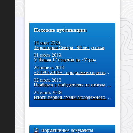
Похожие публикации:
16 март 2020
Территория Севера - 90 лет успеха
01 июль 2019
У Ямала 17 грантов на «Утро»
26 апрель 2019
«УТРО-2019» - продолжается регистрация
02 июль 2018
Ноябрьск в победителях по итогам двух смен форума «УТРО-2018»
25 июнь 2018
Итоги первой смены молодёжного форума «УТРО-2018»
Нормативные документы