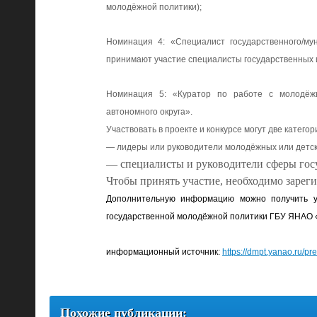
молодёжной политики);
Номинация 4:
«Специалист государственного/м
принимают участие специалисты государственных 
Номинация 5:
«Куратор по работе с молодёжью
автономного округа».
Участвовать в проекте и конкурсе могут две катего
— лидеры или руководители молодёжных или детски
— специалисты и руководители сферы го
Чтобы принять участие, необходимо зареги
Дополнительную информацию можно получить у
государственной молодёжной политики ГБУ ЯНАО «О
информационный источник:
https://dmpt.yanao.ru/p
Похожие публикации: