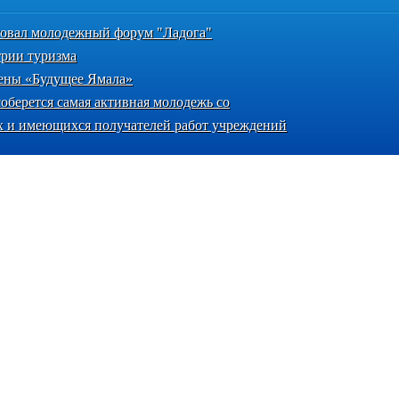
товал молодежный форум "Ладога"
рии туризма
ены «Будущее Ямала»
соберется самая активная молодежь со
х и имеющихся получателей работ учреждений