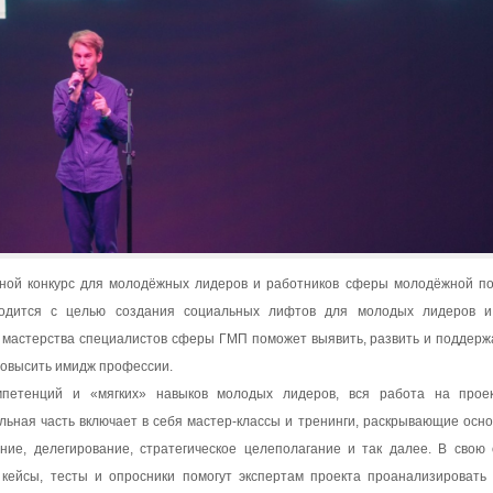
жной конкурс для молодёжных лидеров и работников сферы молодёжной п
одится с целью создания социальных лифтов для молодых лидеров и
 мастерства специалистов сферы ГМП поможет выявить, развить и поддерж
повысить имидж профессии.
петенций и «мягких» навыков молодых лидеров, вся работа на прое
льная часть включает в себя мастер-классы и тренинги, раскрывающие осн
ние, делегирование, стратегическое целеполагание и так далее. В свою 
е кейсы, тесты и опросники помогут экспертам проекта проанализировать