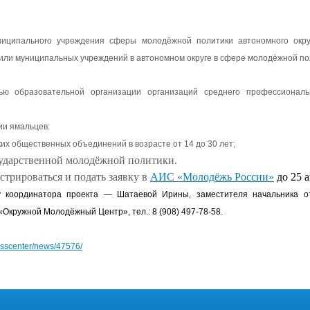
униципального учреждения сферы молодёжной политики автономного окру
или муниципальных учреждений в автономном округе в сфере молодёжной по
 образовательной организации организаций среднего профессиональ
рии ямальцев:
х общественных объединений в возрасте от 14 до 30 лет;
сударственной молодёжной политики.
стрироваться и подать заявку в
АИС «Молодёжь России»
до 25 а
 координатора проекта — Шатаевой Ирины, заместителя начальника о
кружной Молодёжный Центр», тел.: 8 (908) 497-78-58.
resscenter/news/47576/