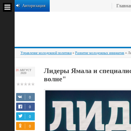
Главна
Авторизация
Управление молодежной политики
»
Развитие молодежных инициатив
» Ли
Лидеры Ямала и специали
21
АВГУСТ
2020
волне"