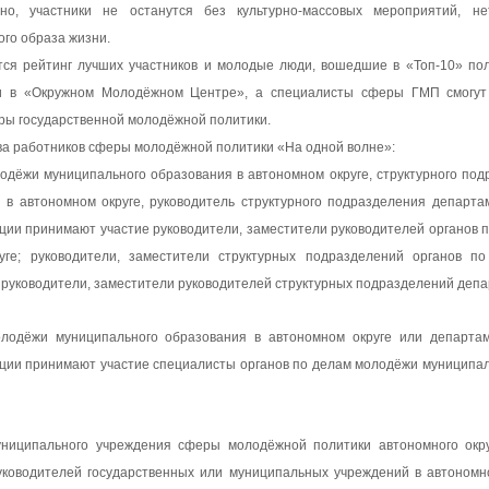
но, участники не останутся без культурно-массовых мероприятий, нет
го образа жизни.
ется рейтинг лучших участников и молодые люди, вошедшие в «Топ-10» по
и в «Окружном Молодёжном Центре», а специалисты сферы ГМП смогут 
еры государственной молодёжной политики.
ва работников сферы молодёжной политики «На одной волне»:
одёжи муниципального образования в автономном округе, структурного под
в автономном округе, руководитель структурного подразделения департ
ации принимают участие руководители, заместители руководителей органов
уге; руководители, заместители структурных подразделений органов п
 руководители, заместители руководителей структурных подразделений депа
лодёжи муниципального образования в автономном округе или департа
нации принимают участие специалисты органов по делам молодёжи муниципа
униципального учреждения сферы молодёжной политики автономного окр
уководителей государственных или муниципальных учреждений в автономн