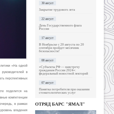
30 август
Закрытие трудового лета
22 август
День Государственного флага
России
17 август
В Ноябрьске с 20 августа по 20
сентября пройдет месячник
безопасности!
08 август
олитики «На одной
«Субъекты РФ — навстречу
гражданам России 2024»:
 руководителей в
федеральный новостной лекторий
ать перспективных
07 август
Памятка потребителя при оказании
кте поделится на
стоматологических услуг
овные компетенции
ОТРЯД БАРС "ЯМАЛ"
очередь, в рамках
 уровень владения