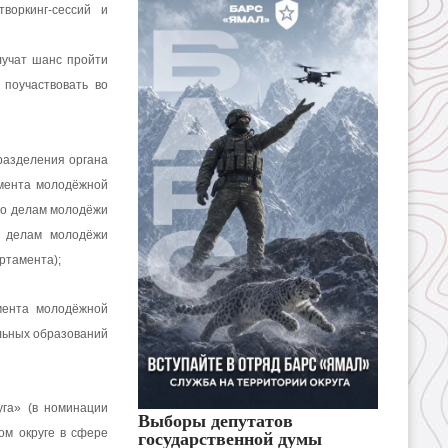
воркинг-сессий и
лучат шанс пройти
поучаствовать во
разделения органа
амента молодёжной
 по делам молодёжи
о делам молодёжи
ртамента);
мента молодёжной
льных образований
уга» (в номинации
Выборы депутатов
ом округе в сфере
государственной думы