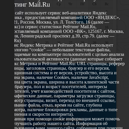
Рейтинг Mail.Ru
Пн
Вт
Ср
Чт
Пт
Сб
Вс
1
2
Этот сайт использует сервис веб-аналитики Яндекс
Метрика , предоставляемый компанией ООО «ЯНДЕКС»,
3
4
5
6
7
8
9
119021, Россия, Москва, ул. Л. Толстого, 16 (далее —
Яндекс) и сервис статистики Рейтинг Mail.Ru,
10
11
12
13
14
15
16
предоставляемый компанией ООО «ВК», 125167, г. Москва,
17
18
19
20
21
22
23
Россия, Ленинградский проспект д.39, стр.79. (далее —
Mail.Ru)
24
25
26
27
28
29
30
Сервис Яндекс Метрика и Рейтинг Mail.Ru использует
технологию “cookie” — небольшие текстовые файлы,
31
размещаемые на компьютере пользователей с целью анализа
их пользовательской активности (данные которые собирает
Яндекс Метрика и Рейтинг Mail.Ru: URL страницы, реферер
страницы, заголовок страницы, браузер и его версия,
О сайте
операционная система и ее версия, устройство, высота и
ширина экрана, наличие Cookies, наличие JavaScript,
глубина цвета экрана, ширина и высота клиентской части
629802 г. Ноябрьск, ул. Республики, 49
окна браузера, пол и возраст посетителей, интересы
Телефон: +7 (3496) 35-37-49
посетителей, учет взаимодействий посетителя с сайтом,
географические данные, параметры загрузки страницы,
E-mail: udsm@noyabrsk.yanao.ru
просмотр страницы, визит, переход по внешней ссылке,
cкачивание файла, отказ, время на сайте, глубина
Другие ресурсы
просмотра, наличие блокировки рекламы, данные о типе
соединения и скорости интернета).
Собранная при помощи cookie информация может помочь
Администрация города Ноябрьска
нам улучшить работу нашего сайта. Информация об
Департамент образования города Ноябрьска
использовании вами данного сайта, собранная при помощи