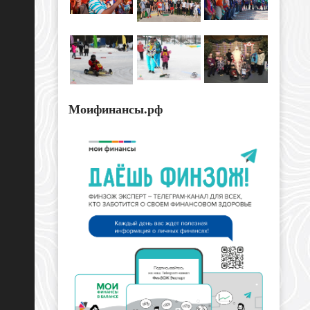
Моифинансы.рф