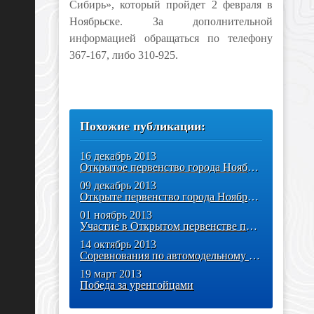
Сибирь», который пройдет 2 февраля в
Ноябрьске. За дополнительной
информацией обращаться по телефону
367-167, либо 310-925.
Похожие публикации:
16 декабрь 2013
Открытое первенство города Ноябрьска по зимнему картингу состоялось!
09 декабрь 2013
Открыте первенство города Ноябрьска по автомодельному спорту
01 ноябрь 2013
Участие в Открытом первенстве по дрифту на радиоуправляемых
14 октябрь 2013
Соревнования по автомодельному спорту
19 март 2013
Победа за уренгойцами