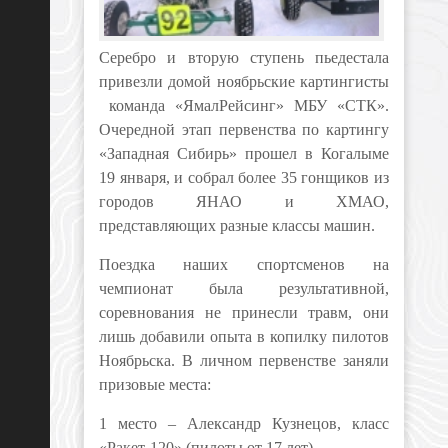
Серебро и вторую ступень пьедестала
привезли домой ноябрьские картингисты
команда «ЯмалРейсинг» МБУ «СТК».
Очередной этап первенства по картингу
«Западная Сибирь» прошел в Когалыме
19 января, и собрал более 35 гонщиков из
городов ЯНАО и ХМАО,
представляющих разные классы машин.
Поездка наших спортсменов на
чемпионат была результативной,
соревнования не принесли травм, они
лишь добавили опыта в копилку пилотов
Ноябрьска. В личном первенстве заняли
призовые места:
1 место – Александр Кузнецов, класс
«Ракет-120» (пилоты от 17 лет)