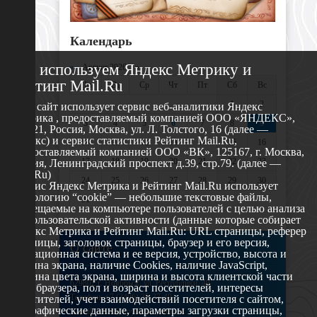
Календарь
Мы используем Яндекс Метрику и
«
Август 2026 »
Рейтинг Mail.Ru
Пн
Вт
Ср
Чт
Пт
Сб
Вс
1
2
Этот сайт использует сервис веб-аналитики Яндекс
Метрика , предоставляемый компанией ООО «ЯНДЕКС»,
3
4
5
6
7
8
9
119021, Россия, Москва, ул. Л. Толстого, 16 (далее —
Яндекс) и сервис статистики Рейтинг Mail.Ru,
10
11
12
13
14
15
16
предоставляемый компанией ООО «ВК», 125167, г. Москва,
17
18
19
20
21
22
23
Россия, Ленинградский проспект д.39, стр.79. (далее —
Mail.Ru)
24
25
26
27
28
29
30
Сервис Яндекс Метрика и Рейтинг Mail.Ru использует
технологию “cookie” — небольшие текстовые файлы,
31
размещаемые на компьютере пользователей с целью анализа
их пользовательской активности (данные которые собирает
Яндекс Метрика и Рейтинг Mail.Ru: URL страницы, реферер
страницы, заголовок страницы, браузер и его версия,
О сайте
операционная система и ее версия, устройство, высота и
ширина экрана, наличие Cookies, наличие JavaScript,
глубина цвета экрана, ширина и высота клиентской части
629802 г. Ноябрьск, ул. Республики, 49
окна браузера, пол и возраст посетителей, интересы
Телефон: +7 (3496) 35-37-49
посетителей, учет взаимодействий посетителя с сайтом,
географические данные, параметры загрузки страницы,
E-mail: udsm@noyabrsk.yanao.ru