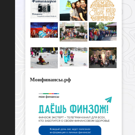
Моифинансы.рф