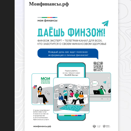
Моифинансы.рф