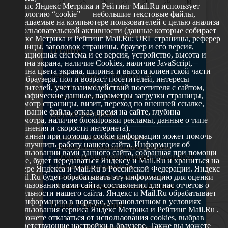
24
25
26
27
28
29
30
Сервис Яндекс Метрика и Рейтинг Mail.Ru использует
технологию “cookie” — небольшие текстовые файлы,
31
размещаемые на компьютере пользователей с целью анализа
их пользовательской активности (данные которые собирает
Яндекс Метрика и Рейтинг Mail.Ru: URL страницы, реферер
страницы, заголовок страницы, браузер и его версия,
О сайте
операционная система и ее версия, устройство, высота и
ширина экрана, наличие Cookies, наличие JavaScript,
глубина цвета экрана, ширина и высота клиентской части
629802 г. Ноябрьск, ул. Республики, 49
окна браузера, пол и возраст посетителей, интересы
Телефон: +7 (3496) 35-37-49
посетителей, учет взаимодействий посетителя с сайтом,
географические данные, параметры загрузки страницы,
E-mail: udsm@noyabrsk.yanao.ru
просмотр страницы, визит, переход по внешней ссылке,
cкачивание файла, отказ, время на сайте, глубина
Другие ресурсы
просмотра, наличие блокировки рекламы, данные о типе
соединения и скорости интернета).
Собранная при помощи cookie информация может помочь
Администрация города Ноябрьска
нам улучшить работу нашего сайта. Информация об
Департамент образования города Ноябрьска
использовании вами данного сайта, собранная при помощи
Департамент молодежной политики и туризма ЯНАО
cookie, будет передаваться Яндексу и Mail.Ru и храниться на
Окружной молодежный центр
сервере Яндекса и Mail.Ru в Российской Федерации. Яндекс
Федеральное агенство по делам молодежи
и Mail.Ru будет обрабатывать эту информацию для оценки
использования вами сайта, составления для нас отчетов о
Туристско-информационный центр Ноябрьска
деятельности нашего сайта. Яндекс и Mail.Ru обрабатывает
эту информацию в порядке, установленном в условиях
Наши учреждения
использования сервиса Яндекс Метрика и Рейтинг Mail.Ru .
Вы можете отказаться от использования cookies, выбрав
соответствующие настройки в браузере. Также вы можете
МАУ МП МЦ "Школа Ямолод. Ноябрьск"