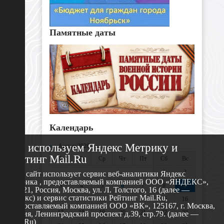
Памятные даты
Календарь
Мы используем Яндекс Метрику и
«
Август 2026 »
Рейтинг Mail.Ru
Пн
Вт
Ср
Чт
Пт
Сб
Вс
1
2
Этот сайт использует сервис веб-аналитики Яндекс
Метрика , предоставляемый компанией ООО «ЯНДЕКС»,
3
4
5
6
7
8
9
119021, Россия, Москва, ул. Л. Толстого, 16 (далее —
Яндекс) и сервис статистики Рейтинг Mail.Ru,
10
11
12
13
14
15
16
предоставляемый компанией ООО «ВК», 125167, г. Москва,
17
18
19
20
21
22
23
Россия, Ленинградский проспект д.39, стр.79. (далее —
Mail.Ru)