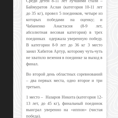
Среди детей 8-11 лет лучшими стали –
Баймуратов Аслан (категория 10-11 лет
до 35 кг), провел 5 поединков, четыре из
которых победами на оценку; и
Чабаненко Анастасия (8-9 лет,
абсолютная весовая категория) в трех
поединках одержала уверенную победу.
В категории 8-9 лет до 36 кг 3 место
занял Хабитов Артур, которому чуть-чуть
не хватило везения в поединке за выход в
финал.
Во второй день областных соревнований
– два первых места, одно второе и три
третьих.
1 место – Назаров Никита (категория 12-
13 лет, до 45 кг), финальный поединок
выиграл уверенно на «иппон» (чистая
победа).