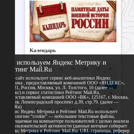
Календарь
Мы используем Яндекс Метрику и
«
Август 2026 »
Рейтинг Mail.Ru
Пн
Вт
Ср
Чт
Пт
Сб
Вс
1
2
Этот сайт использует сервис веб-аналитики Яндекс
Метрика , предоставляемый компанией ООО «ЯНДЕКС»,
3
4
5
6
7
8
9
119021, Россия, Москва, ул. Л. Толстого, 16 (далее —
Яндекс) и сервис статистики Рейтинг Mail.Ru,
10
11
12
13
14
15
16
предоставляемый компанией ООО «ВК», 125167, г. Москва,
17
18
19
20
21
22
23
Россия, Ленинградский проспект д.39, стр.79. (далее —
Mail.Ru)
24
25
26
27
28
29
30
Сервис Яндекс Метрика и Рейтинг Mail.Ru использует
технологию “cookie” — небольшие текстовые файлы,
31
размещаемые на компьютере пользователей с целью анализа
их пользовательской активности (данные которые собирает
Яндекс Метрика и Рейтинг Mail.Ru: URL страницы, реферер