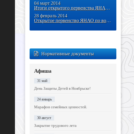
04 март 2014
Итоги открытого первенства ЯНАО по военно-прикладным видам спорта
28 февраль 2014
Открытое первенство ЯНАО по военно-прикладным видам спорта «Росич»
Нормативные документы
Афиша
31 май
День Защиты Детей в Ноябрьске!
24 январь
Марафон семейных ценностей.
30 август
Закрытие трудового лета