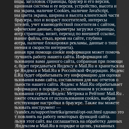
страницы, заголовок страницы, браузер и его версия,
О сайте
операционная система и ее версия, устройство, высота и
ширина экрана, наличие Cookies, наличие JavaScript,
глубина цвета экрана, ширина и высота клиентской части
629802 г. Ноябрьск, ул. Республики, 49
окна браузера, пол и возраст посетителей, интересы
Телефон: +7 (3496) 35-37-49
посетителей, учет взаимодействий посетителя с сайтом,
географические данные, параметры загрузки страницы,
E-mail: udsm@noyabrsk.yanao.ru
просмотр страницы, визит, переход по внешней ссылке,
cкачивание файла, отказ, время на сайте, глубина
Другие ресурсы
просмотра, наличие блокировки рекламы, данные о типе
соединения и скорости интернета).
Собранная при помощи cookie информация может помочь
Администрация города Ноябрьска
нам улучшить работу нашего сайта. Информация об
Департамент образования города Ноябрьска
использовании вами данного сайта, собранная при помощи
Департамент молодежной политики и туризма ЯНАО
cookie, будет передаваться Яндексу и Mail.Ru и храниться на
Окружной молодежный центр
сервере Яндекса и Mail.Ru в Российской Федерации. Яндекс
Федеральное агенство по делам молодежи
и Mail.Ru будет обрабатывать эту информацию для оценки
использования вами сайта, составления для нас отчетов о
Туристско-информационный центр Ноябрьска
деятельности нашего сайта. Яндекс и Mail.Ru обрабатывает
эту информацию в порядке, установленном в условиях
Наши учреждения
использования сервиса Яндекс Метрика и Рейтинг Mail.Ru .
Вы можете отказаться от использования cookies, выбрав
соответствующие настройки в браузере. Также вы можете
МАУ МП МЦ "Школа Ямолод. Ноябрьск"
использовать инструмент —
https://yandex.ru/support/metrika/general/opt-out.html однако это
может повлиять на работу некоторых функций сайта.
Используя этот сайт, вы соглашаетесь на обработку данных
©2005 – 2026, Официальный сайт управления
о вас Яндексом и Mail.Ru в порядке и целях, указанных
молодежной политики Администрации города Ноябрьск