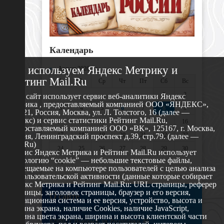
Календарь
Мы используем Яндекс Метрику и
«
Август 2026 »
Рейтинг Mail.Ru
Пн
Вт
Ср
Чт
Пт
Сб
Вс
1
2
Этот сайт использует сервис веб-аналитики Яндекс
Метрика , предоставляемый компанией ООО «ЯНДЕКС»,
3
4
5
6
7
8
9
119021, Россия, Москва, ул. Л. Толстого, 16 (далее —
Яндекс) и сервис статистики Рейтинг Mail.Ru,
10
11
12
13
14
15
16
предоставляемый компанией ООО «ВК», 125167, г. Москва,
17
18
19
20
21
22
23
Россия, Ленинградский проспект д.39, стр.79. (далее —
Mail.Ru)
24
25
26
27
28
29
30
Сервис Яндекс Метрика и Рейтинг Mail.Ru использует
технологию “cookie” — небольшие текстовые файлы,
31
размещаемые на компьютере пользователей с целью анализа
их пользовательской активности (данные которые собирает
Яндекс Метрика и Рейтинг Mail.Ru: URL страницы, реферер
страницы, заголовок страницы, браузер и его версия,
О сайте
операционная система и ее версия, устройство, высота и
ширина экрана, наличие Cookies, наличие JavaScript,
глубина цвета экрана, ширина и высота клиентской части
629802 г. Ноябрьск, ул. Республики, 49