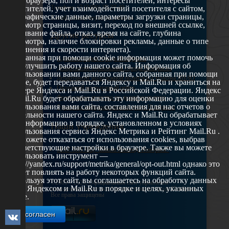
окна браузера, пол и возраст посетителей, интересы
Телефон: +7 (3496) 35-37-49
посетителей, учет взаимодействий посетителя с сайтом,
географические данные, параметры загрузки страницы,
E-mail: udsm@noyabrsk.yanao.ru
просмотр страницы, визит, переход по внешней ссылке,
cкачивание файла, отказ, время на сайте, глубина
Другие ресурсы
просмотра, наличие блокировки рекламы, данные о типе
соединения и скорости интернета).
Собранная при помощи cookie информация может помочь
Администрация города Ноябрьска
нам улучшить работу нашего сайта. Информация об
Департамент образования города Ноябрьска
использовании вами данного сайта, собранная при помощи
Департамент молодежной политики и туризма ЯНАО
cookie, будет передаваться Яндексу и Mail.Ru и храниться на
Окружной молодежный центр
сервере Яндекса и Mail.Ru в Российской Федерации. Яндекс
Федеральное агенство по делам молодежи
и Mail.Ru будет обрабатывать эту информацию для оценки
использования вами сайта, составления для нас отчетов о
Туристско-информационный центр Ноябрьска
деятельности нашего сайта. Яндекс и Mail.Ru обрабатывает
эту информацию в порядке, установленном в условиях
Наши учреждения
использования сервиса Яндекс Метрика и Рейтинг Mail.Ru .
Вы можете отказаться от использования cookies, выбрав
соответствующие настройки в браузере. Также вы можете
МАУ МП МЦ "Школа Ямолод. Ноябрьск"
использовать инструмент —
https://yandex.ru/support/metrika/general/opt-out.html однако это
может повлиять на работу некоторых функций сайта.
Используя этот сайт, вы соглашаетесь на обработку данных
©2005 – 2026, Официальный сайт управления
о вас Яндексом и Mail.Ru в порядке и целях, указанных
молодежной политики Администрации города Ноябрьск
Все права защищены
выше.
Я согласен