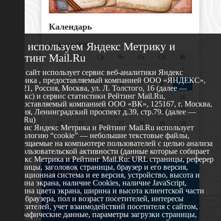
Календарь
Мы используем Яндекс Метрику и
«
Август 2026 »
Рейтинг Mail.Ru
Пн
Вт
Ср
Чт
Пт
Сб
Вс
1
2
Этот сайт использует сервис веб-аналитики Яндекс
Метрика , предоставляемый компанией ООО «ЯНДЕКС»,
3
4
5
6
7
8
9
119021, Россия, Москва, ул. Л. Толстого, 16 (далее —
Яндекс) и сервис статистики Рейтинг Mail.Ru,
10
11
12
13
14
15
16
предоставляемый компанией ООО «ВК», 125167, г. Москва,
17
18
19
20
21
22
23
Россия, Ленинградский проспект д.39, стр.79. (далее —
Mail.Ru)
24
25
26
27
28
29
30
Сервис Яндекс Метрика и Рейтинг Mail.Ru использует
технологию “cookie” — небольшие текстовые файлы,
31
размещаемые на компьютере пользователей с целью анализа
их пользовательской активности (данные которые собирает
Яндекс Метрика и Рейтинг Mail.Ru: URL страницы, реферер
страницы, заголовок страницы, браузер и его версия,
О сайте
операционная система и ее версия, устройство, высота и
ширина экрана, наличие Cookies, наличие JavaScript,
глубина цвета экрана, ширина и высота клиентской части
629802 г. Ноябрьск, ул. Республики, 49
окна браузера, пол и возраст посетителей, интересы
Телефон: +7 (3496) 35-37-49
посетителей, учет взаимодействий посетителя с сайтом,
географические данные, параметры загрузки страницы,
E-mail: udsm@noyabrsk.yanao.ru