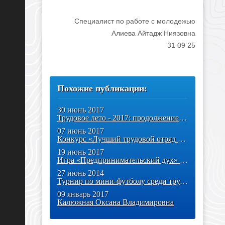
Специалист по работе с молодежью
Алиева Айтадж Ниязовна
31 09 25
Похожие публикации:
30 июнь 2017
Трудовое лето - 2017: продолжение следует!
07 июнь 2017
Конкурс «Лучший трудовой отряд - 2017»
19 июнь 2017
Игра «Предпринимательский дух» прошла на ура!
27 июнь 2014
Турнир по мини-футболу среди трудовых отрядов
09 январь 2017
Калюжная Оксана Владимировна