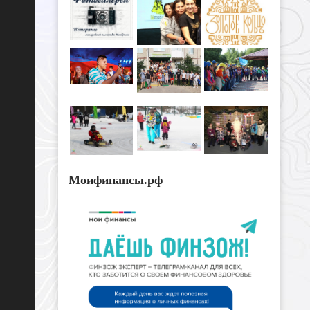
Моифинансы.рф