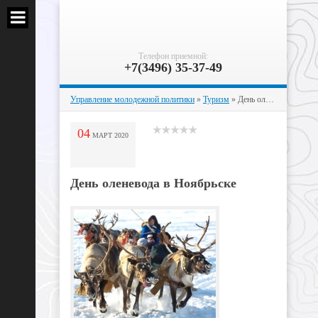
Телефон приемной:
+7(3496) 35-37-49
Управление молодежной политики
»
Туризм
» День оленевода в Ноябрьске
04
МАРТ
2020
День оленевода в Ноябрьске