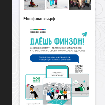
Моифинансы.рф