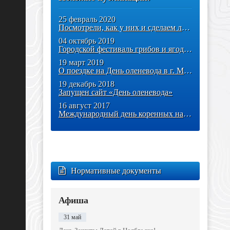
25 февраль 2020
Посмотрели, как у них и сделаем лучше!
04 октябрь 2019
Городской фестиваль грибов и ягод «ЛЕСФЕСТ»
19 март 2019
О поездке на День оленевода в г. Муравленко
19 декабрь 2018
Запущен сайт «День оленевода»
16 август 2017
Международный день коренных народов мира
Нормативные документы
Афиша
31 май