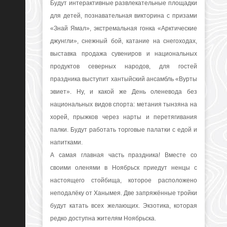
Будут интерактивные развлекательные площадки
для детей, познавательная викторина с призами
«Знай Ямал», экстремальная гонка «Арктические
джунгли», снежный бой, катание на снегоходах,
выставка продажа сувениров и национальных
продуктов северных народов, для гостей
праздника выступит хантыйский ансамбль «Вурты
эвиет». Ну, и какой же День оленевода без
национальных видов спорта: метания тынзяна на
хорей, прыжков через нарты и перетягивания
палки. Будут работать торговые палатки с едой и
напитками.
А самая главная часть праздника! Вместе со
своими оленями в Ноябрьск приедут ненцы с
настоящего стойбища, которое расположено
неподалёку от Ханымея. Две запряжённые тройки
будут катать всех желающих. Экзотика, которая
редко доступна жителям Ноябрьска.