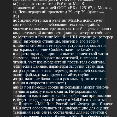
Яндекс) и сервис статистики Рейтинг Mail.Ru,
10
11
12
13
14
15
16
предоставляемый компанией ООО «ВК», 125167, г. Москва,
17
18
19
20
21
22
23
Россия, Ленинградский проспект д.39, стр.79. (далее —
Mail.Ru)
24
25
26
27
28
29
30
Сервис Яндекс Метрика и Рейтинг Mail.Ru использует
технологию “cookie” — небольшие текстовые файлы,
31
размещаемые на компьютере пользователей с целью анализа
их пользовательской активности (данные которые собирает
Яндекс Метрика и Рейтинг Mail.Ru: URL страницы, реферер
страницы, заголовок страницы, браузер и его версия,
О сайте
операционная система и ее версия, устройство, высота и
ширина экрана, наличие Cookies, наличие JavaScript,
глубина цвета экрана, ширина и высота клиентской части
629802 г. Ноябрьск, ул. Республики, 49
окна браузера, пол и возраст посетителей, интересы
Телефон: +7 (3496) 35-37-49
посетителей, учет взаимодействий посетителя с сайтом,
географические данные, параметры загрузки страницы,
E-mail: udsm@noyabrsk.yanao.ru
просмотр страницы, визит, переход по внешней ссылке,
cкачивание файла, отказ, время на сайте, глубина
Другие ресурсы
просмотра, наличие блокировки рекламы, данные о типе
соединения и скорости интернета).
Собранная при помощи cookie информация может помочь
Администрация города Ноябрьска
нам улучшить работу нашего сайта. Информация об
Департамент образования города Ноябрьска
использовании вами данного сайта, собранная при помощи
Департамент молодежной политики и туризма ЯНАО
cookie, будет передаваться Яндексу и Mail.Ru и храниться на
Окружной молодежный центр
сервере Яндекса и Mail.Ru в Российской Федерации. Яндекс
Федеральное агенство по делам молодежи
и Mail.Ru будет обрабатывать эту информацию для оценки
использования вами сайта, составления для нас отчетов о
Туристско-информационный центр Ноябрьска
деятельности нашего сайта. Яндекс и Mail.Ru обрабатывает