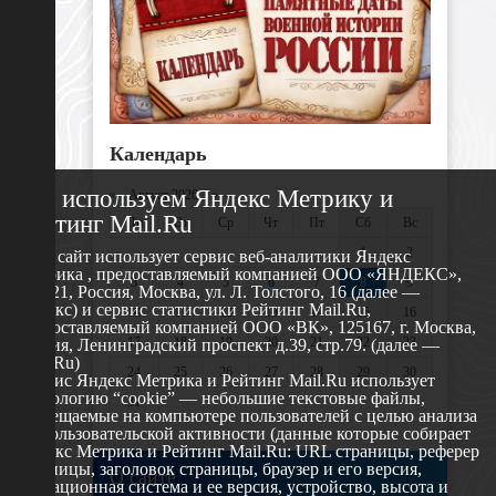
Календарь
Мы используем Яндекс Метрику и
«
Август 2026 »
Рейтинг Mail.Ru
Пн
Вт
Ср
Чт
Пт
Сб
Вс
1
2
Этот сайт использует сервис веб-аналитики Яндекс
Метрика , предоставляемый компанией ООО «ЯНДЕКС»,
3
4
5
6
7
8
9
119021, Россия, Москва, ул. Л. Толстого, 16 (далее —
Яндекс) и сервис статистики Рейтинг Mail.Ru,
10
11
12
13
14
15
16
предоставляемый компанией ООО «ВК», 125167, г. Москва,
17
18
19
20
21
22
23
Россия, Ленинградский проспект д.39, стр.79. (далее —
Mail.Ru)
24
25
26
27
28
29
30
Сервис Яндекс Метрика и Рейтинг Mail.Ru использует
технологию “cookie” — небольшие текстовые файлы,
31
размещаемые на компьютере пользователей с целью анализа
их пользовательской активности (данные которые собирает
Яндекс Метрика и Рейтинг Mail.Ru: URL страницы, реферер
страницы, заголовок страницы, браузер и его версия,
О сайте
операционная система и ее версия, устройство, высота и