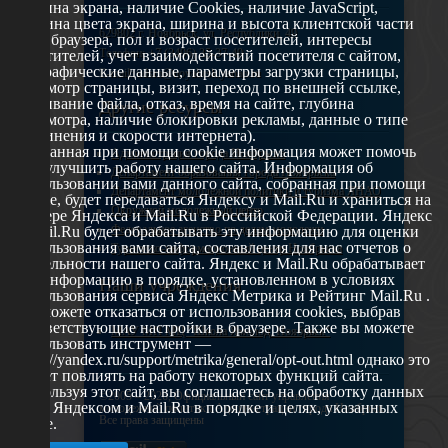
ширина экрана, наличие Cookies, наличие JavaScript,
глубина цвета экрана, ширина и высота клиентской части
629802 г. Ноябрьск, ул. Республики, 49
окна браузера, пол и возраст посетителей, интересы
Телефон: +7 (3496) 35-37-49
посетителей, учет взаимодействий посетителя с сайтом,
географические данные, параметры загрузки страницы,
E-mail: udsm@noyabrsk.yanao.ru
просмотр страницы, визит, переход по внешней ссылке,
cкачивание файла, отказ, время на сайте, глубина
Другие ресурсы
просмотра, наличие блокировки рекламы, данные о типе
соединения и скорости интернета).
Собранная при помощи cookie информация может помочь
Администрация города Ноябрьска
нам улучшить работу нашего сайта. Информация об
Департамент образования города Ноябрьска
использовании вами данного сайта, собранная при помощи
Департамент молодежной политики и туризма ЯНАО
cookie, будет передаваться Яндексу и Mail.Ru и храниться на
Окружной молодежный центр
сервере Яндекса и Mail.Ru в Российской Федерации. Яндекс
Федеральное агенство по делам молодежи
и Mail.Ru будет обрабатывать эту информацию для оценки
использования вами сайта, составления для нас отчетов о
Туристско-информационный центр Ноябрьска
деятельности нашего сайта. Яндекс и Mail.Ru обрабатывает
эту информацию в порядке, установленном в условиях
Наши учреждения
использования сервиса Яндекс Метрика и Рейтинг Mail.Ru .
Вы можете отказаться от использования cookies, выбрав
соответствующие настройки в браузере. Также вы можете
МАУ МП МЦ "Школа Ямолод. Ноябрьск"
использовать инструмент —
https://yandex.ru/support/metrika/general/opt-out.html однако это
может повлиять на работу некоторых функций сайта.
Используя этот сайт, вы соглашаетесь на обработку данных
©2005 – 2026, Официальный сайт управления
о вас Яндексом и Mail.Ru в порядке и целях, указанных
молодежной политики Администрации города Ноябрьск
Все права защищены
выше.