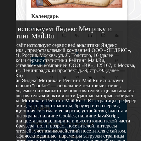
Календарь
Мы используем Яндекс Метрику и
«
Август 2026 »
Рейтинг Mail.Ru
Пн
Вт
Ср
Чт
Пт
Сб
Вс
1
2
Этот сайт использует сервис веб-аналитики Яндекс
Метрика , предоставляемый компанией ООО «ЯНДЕКС»,
3
4
5
6
7
8
9
119021, Россия, Москва, ул. Л. Толстого, 16 (далее —
Яндекс) и сервис статистики Рейтинг Mail.Ru,
10
11
12
13
14
15
16
предоставляемый компанией ООО «ВК», 125167, г. Москва,
17
18
19
20
21
22
23
Россия, Ленинградский проспект д.39, стр.79. (далее —
Mail.Ru)
24
25
26
27
28
29
30
Сервис Яндекс Метрика и Рейтинг Mail.Ru использует
технологию “cookie” — небольшие текстовые файлы,
31
размещаемые на компьютере пользователей с целью анализа
их пользовательской активности (данные которые собирает
Яндекс Метрика и Рейтинг Mail.Ru: URL страницы, реферер
страницы, заголовок страницы, браузер и его версия,
О сайте
операционная система и ее версия, устройство, высота и
ширина экрана, наличие Cookies, наличие JavaScript,
глубина цвета экрана, ширина и высота клиентской части
629802 г. Ноябрьск, ул. Республики, 49
окна браузера, пол и возраст посетителей, интересы
Телефон: +7 (3496) 35-37-49
посетителей, учет взаимодействий посетителя с сайтом,
географические данные, параметры загрузки страницы,
E-mail: udsm@noyabrsk.yanao.ru
просмотр страницы, визит, переход по внешней ссылке,