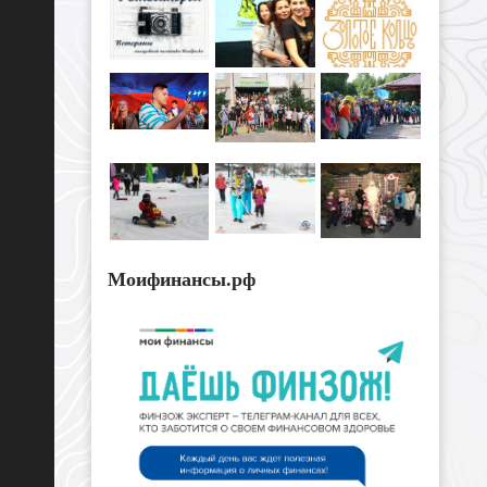
Моифинансы.рф