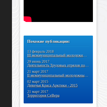
Похожие публикации:
13 февраль 2018
III межмуниципальный молодежный форум «Территория СеВера» пройдёт в
29 июнь 2017
Деятельность Трудовых отрядов под патронатом Главы Администрации
21 март 2017
II межмуниципальный молодежный форум "Территория СеВера"
02 март 2015
Девичья Краса Арктики - 2015
21 март 2017
Территория СеВера