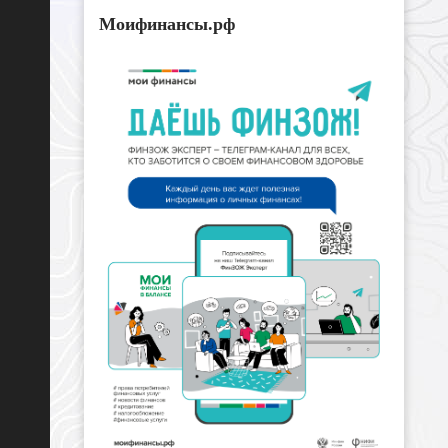
Моифинансы.рф