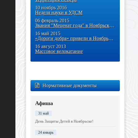
10 ноябрь 2016
Неделя науки в УДСМ
06 февраль 2015
Звания "Меценат года" в Ноябрьске удостоились 14 человек
16 май 2015
«Дороги добра» привели в Ноябрьск немецких психологов
16 август 2013
Массовое велокатание
Нормативные документы
Афиша
31 май
День Защиты Детей в Ноябрьске!
24 январь