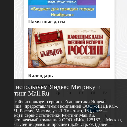
Памятные даты
Календарь
Мы используем Яндекс Метрику и
«
Август 2026 »
Рейтинг Mail.Ru
Пн
Вт
Ср
Чт
Пт
Сб
Вс
1
2
Этот сайт использует сервис веб-аналитики Яндекс
Метрика , предоставляемый компанией ООО «ЯНДЕКС»,
3
4
5
6
7
8
9
119021, Россия, Москва, ул. Л. Толстого, 16 (далее —
Яндекс) и сервис статистики Рейтинг Mail.Ru,
10
11
12
13
14
15
16
предоставляемый компанией ООО «ВК», 125167, г. Москва,
17
18
19
20
21
22
23
Россия, Ленинградский проспект д.39, стр.79. (далее —