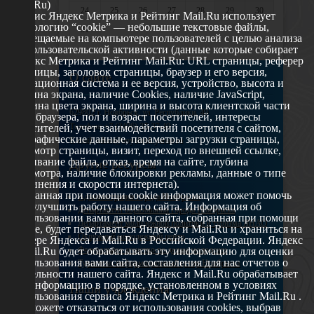
Mail.Ru)
24
25
26
27
28
29
30
Сервис Яндекс Метрика и Рейтинг Mail.Ru использует
технологию “cookie” — небольшие текстовые файлы,
31
размещаемые на компьютере пользователей с целью анализа
их пользовательской активности (данные которые собирает
Яндекс Метрика и Рейтинг Mail.Ru: URL страницы, реферер
страницы, заголовок страницы, браузер и его версия,
О сайте
операционная система и ее версия, устройство, высота и
ширина экрана, наличие Cookies, наличие JavaScript,
глубина цвета экрана, ширина и высота клиентской части
629802 г. Ноябрьск, ул. Республики, 49
окна браузера, пол и возраст посетителей, интересы
Телефон: +7 (3496) 35-37-49
посетителей, учет взаимодействий посетителя с сайтом,
географические данные, параметры загрузки страницы,
E-mail: udsm@noyabrsk.yanao.ru
просмотр страницы, визит, переход по внешней ссылке,
cкачивание файла, отказ, время на сайте, глубина
Другие ресурсы
просмотра, наличие блокировки рекламы, данные о типе
соединения и скорости интернета).
Собранная при помощи cookie информация может помочь
Администрация города Ноябрьска
нам улучшить работу нашего сайта. Информация об
Департамент образования города Ноябрьска
использовании вами данного сайта, собранная при помощи
Департамент молодежной политики и туризма ЯНАО
cookie, будет передаваться Яндексу и Mail.Ru и храниться на
Окружной молодежный центр
сервере Яндекса и Mail.Ru в Российской Федерации. Яндекс
Федеральное агенство по делам молодежи
и Mail.Ru будет обрабатывать эту информацию для оценки
использования вами сайта, составления для нас отчетов о
Туристско-информационный центр Ноябрьска
деятельности нашего сайта. Яндекс и Mail.Ru обрабатывает
эту информацию в порядке, установленном в условиях
Наши учреждения
использования сервиса Яндекс Метрика и Рейтинг Mail.Ru .
Вы можете отказаться от использования cookies, выбрав