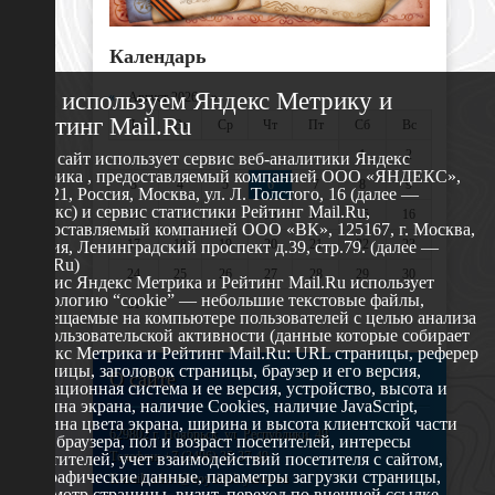
Календарь
Мы используем Яндекс Метрику и
«
Август 2026 »
Рейтинг Mail.Ru
Пн
Вт
Ср
Чт
Пт
Сб
Вс
1
2
Этот сайт использует сервис веб-аналитики Яндекс
Метрика , предоставляемый компанией ООО «ЯНДЕКС»,
3
4
5
6
7
8
9
119021, Россия, Москва, ул. Л. Толстого, 16 (далее —
Яндекс) и сервис статистики Рейтинг Mail.Ru,
10
11
12
13
14
15
16
предоставляемый компанией ООО «ВК», 125167, г. Москва,
17
18
19
20
21
22
23
Россия, Ленинградский проспект д.39, стр.79. (далее —
Mail.Ru)
24
25
26
27
28
29
30
Сервис Яндекс Метрика и Рейтинг Mail.Ru использует
технологию “cookie” — небольшие текстовые файлы,
31
размещаемые на компьютере пользователей с целью анализа
их пользовательской активности (данные которые собирает
Яндекс Метрика и Рейтинг Mail.Ru: URL страницы, реферер
страницы, заголовок страницы, браузер и его версия,
О сайте
операционная система и ее версия, устройство, высота и
ширина экрана, наличие Cookies, наличие JavaScript,
глубина цвета экрана, ширина и высота клиентской части
629802 г. Ноябрьск, ул. Республики, 49
окна браузера, пол и возраст посетителей, интересы
Телефон: +7 (3496) 35-37-49
посетителей, учет взаимодействий посетителя с сайтом,
географические данные, параметры загрузки страницы,
E-mail: udsm@noyabrsk.yanao.ru
просмотр страницы, визит, переход по внешней ссылке,