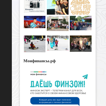
Моифинансы.рф