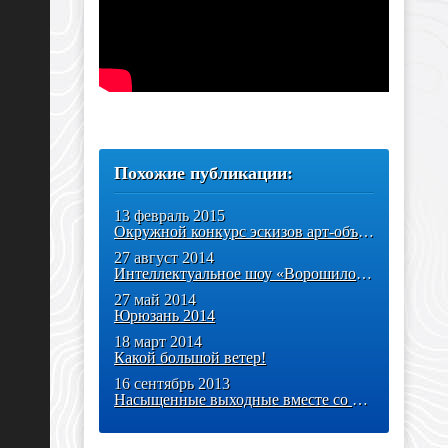
Похожие публикации:
13 февраль 2015
Окружной конкурс эскизов арт-объектов «Я помню, я горжусь!»
27 август 2014
Интеллектуальное шоу «Ворошиловский стрелок» теперь в Ноябрьске!
27 май 2014
Юрюзань 2014
18 март 2014
Какой большой ветер!
16 сентябрь 2013
Насыщенные выходные вместе со "Спортивно-техническим клубом"