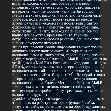
страницы, заголовок страницы, браузер и его версия,
О сайте
операционная система и ее версия, устройство, высота и
ширина экрана, наличие Cookies, наличие JavaScript,
глубина цвета экрана, ширина и высота клиентской части
629802 г. Ноябрьск, ул. Республики, 49
окна браузера, пол и возраст посетителей, интересы
Телефон: +7 (3496) 35-37-49
посетителей, учет взаимодействий посетителя с сайтом,
географические данные, параметры загрузки страницы,
E-mail: udsm@noyabrsk.yanao.ru
просмотр страницы, визит, переход по внешней ссылке,
cкачивание файла, отказ, время на сайте, глубина
Другие ресурсы
просмотра, наличие блокировки рекламы, данные о типе
соединения и скорости интернета).
Собранная при помощи cookie информация может помочь
Администрация города Ноябрьска
нам улучшить работу нашего сайта. Информация об
Департамент образования города Ноябрьска
использовании вами данного сайта, собранная при помощи
Департамент молодежной политики и туризма ЯНАО
cookie, будет передаваться Яндексу и Mail.Ru и храниться на
Окружной молодежный центр
сервере Яндекса и Mail.Ru в Российской Федерации. Яндекс
Федеральное агенство по делам молодежи
и Mail.Ru будет обрабатывать эту информацию для оценки
использования вами сайта, составления для нас отчетов о
Туристско-информационный центр Ноябрьска
деятельности нашего сайта. Яндекс и Mail.Ru обрабатывает
эту информацию в порядке, установленном в условиях
Наши учреждения
использования сервиса Яндекс Метрика и Рейтинг Mail.Ru .
Вы можете отказаться от использования cookies, выбрав
соответствующие настройки в браузере. Также вы можете
МАУ МП МЦ "Школа Ямолод. Ноябрьск"
использовать инструмент —
https://yandex.ru/support/metrika/general/opt-out.html однако это
может повлиять на работу некоторых функций сайта.
Используя этот сайт, вы соглашаетесь на обработку данных
©2005 – 2026, Официальный сайт управления
о вас Яндексом и Mail.Ru в порядке и целях, указанных
молодежной политики Администрации города Ноябрьск