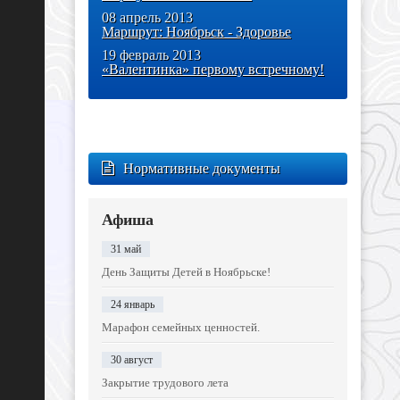
08 апрель 2013
Маршрут: Ноябрьск - Здоровье
19 февраль 2013
«Валентинка» первому встречному!
Нормативные документы
Афиша
31 май
День Защиты Детей в Ноябрьске!
24 январь
Марафон семейных ценностей.
30 август
Закрытие трудового лета