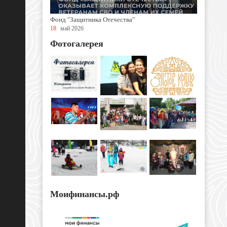
Фонд "Защитника Отечества"
18
май 2026
Фотогалерея
Моифинансы.рф