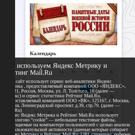
Календарь
Мы используем Яндекс Метрику и
«
Август 2026 »
Рейтинг Mail.Ru
Пн
Вт
Ср
Чт
Пт
Сб
Вс
1
2
Этот сайт использует сервис веб-аналитики Яндекс
Метрика , предоставляемый компанией ООО «ЯНДЕКС»,
3
4
5
6
7
8
9
119021, Россия, Москва, ул. Л. Толстого, 16 (далее —
Яндекс) и сервис статистики Рейтинг Mail.Ru,
10
11
12
13
14
15
16
предоставляемый компанией ООО «ВК», 125167, г. Москва,
17
18
19
20
21
22
23
Россия, Ленинградский проспект д.39, стр.79. (далее —
Mail.Ru)
24
25
26
27
28
29
30
Сервис Яндекс Метрика и Рейтинг Mail.Ru использует
технологию “cookie” — небольшие текстовые файлы,
31
размещаемые на компьютере пользователей с целью анализа
их пользовательской активности (данные которые собирает
Яндекс Метрика и Рейтинг Mail.Ru: URL страницы, реферер