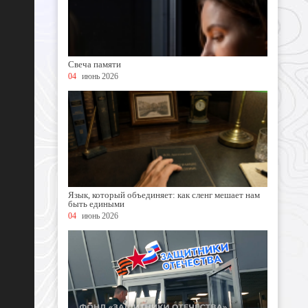
Свеча памяти
04
июнь 2026
Язык, который объединяет: как сленг мешает нам
быть едиными
04
июнь 2026