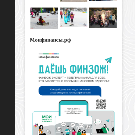
Моифинансы.рф