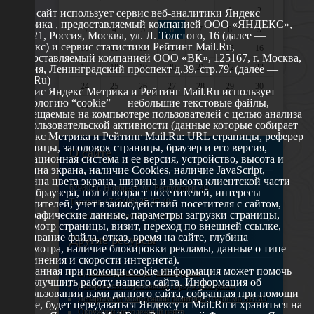
1
2
Этот сайт использует сервис веб-аналитики Яндекс
Метрика , предоставляемый компанией ООО «ЯНДЕКС»,
3
4
5
6
7
8
9
119021, Россия, Москва, ул. Л. Толстого, 16 (далее —
Яндекс) и сервис статистики Рейтинг Mail.Ru,
10
11
12
13
14
15
16
предоставляемый компанией ООО «ВК», 125167, г. Москва,
17
18
19
20
21
22
23
Россия, Ленинградский проспект д.39, стр.79. (далее —
Mail.Ru)
24
25
26
27
28
29
30
Сервис Яндекс Метрика и Рейтинг Mail.Ru использует
технологию “cookie” — небольшие текстовые файлы,
31
размещаемые на компьютере пользователей с целью анализа
их пользовательской активности (данные которые собирает
Яндекс Метрика и Рейтинг Mail.Ru: URL страницы, реферер
страницы, заголовок страницы, браузер и его версия,
О сайте
операционная система и ее версия, устройство, высота и
ширина экрана, наличие Cookies, наличие JavaScript,
глубина цвета экрана, ширина и высота клиентской части
629802 г. Ноябрьск, ул. Республики, 49
окна браузера, пол и возраст посетителей, интересы
Телефон: +7 (3496) 35-37-49
посетителей, учет взаимодействий посетителя с сайтом,
географические данные, параметры загрузки страницы,
E-mail: udsm@noyabrsk.yanao.ru
просмотр страницы, визит, переход по внешней ссылке,
cкачивание файла, отказ, время на сайте, глубина
Другие ресурсы
просмотра, наличие блокировки рекламы, данные о типе
соединения и скорости интернета).
Собранная при помощи cookie информация может помочь
Администрация города Ноябрьска
нам улучшить работу нашего сайта. Информация об
Департамент образования города Ноябрьска
использовании вами данного сайта, собранная при помощи
Департамент молодежной политики и туризма ЯНАО
cookie, будет передаваться Яндексу и Mail.Ru и храниться на
Окружной молодежный центр