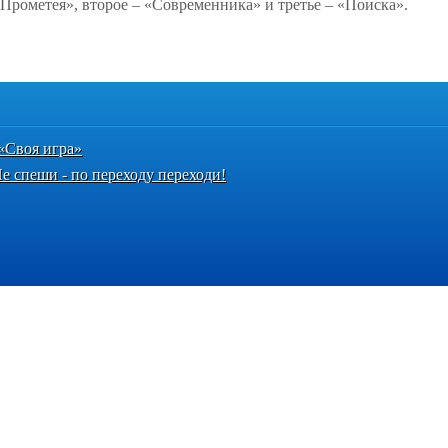
Прометея», второе – «Современника» и третье – «Поиска».
«Своя игра»
е спеши - по переходу переходи!