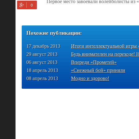
Первое место завоевали волейболисты из «
Похожие публикации:
17 декабрь 2013
Итоги интеллектуальной игры 
29 август 2013
Будь внимателен на переходе! Н
06 август 2013
Впереди «Прометей»
18 апрель 2013
«Снежный бой» приняли
08 апрель 2013
Модно и здорово!