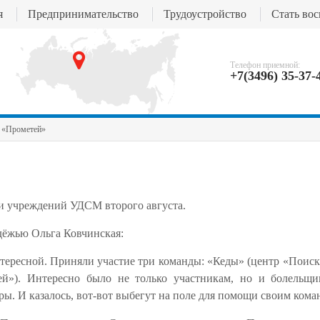
я
Предпринимательство
Трудоустройство
Стать во
Телефон приемной:
+7(3496) 35-37-
 «Прометей»
и учреждений УДСМ второго августа.
одёжью Ольга Ковчинская:
нтересной. Приняли участие три команды: «Кеды» (центр «Поис
ей»). Интересно было не только участникам, но и болельщи
ы. И казалось, вот-вот выбегут на поле для помощи своим кома