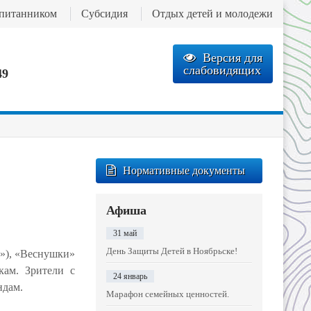
спитанником
Субсидия
Отдых детей и молодежи
Версия для
слабовидящих
49
Нормативные документы
Афиша
31 май
День Защиты Детей в Ноябрьске!
к»), «Веснушки»
кам. Зрители с
24 январь
ндам.
Марафон семейных ценностей.