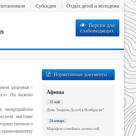
спитанником
Субсидия
Отдых детей и молодежи
Версия для
слабовидящих
49
Нормативные документы
жня здоровья –
Афиша
кел». На лыжню
31 май
а микрорайона
День Защиты Детей в Ноябрьске!
есном массиве
24 январь
торжественного
Марафон семейных ценностей.
соревнованияху