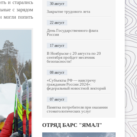
ить и старались
30 август
ьные c зарядом
Закрытие трудового лета
и могли попить
22 август
День Государственного флага
России
17 август
В Ноябрьске с 20 августа по 20
сентября пройдет месячник
безопасности!
08 август
«Субъекты РФ — навстречу
гражданам России 2024»:
федеральный новостной лекторий
07 август
Памятка потребителя при оказании
стоматологических услуг
ОТРЯД БАРС "ЯМАЛ"