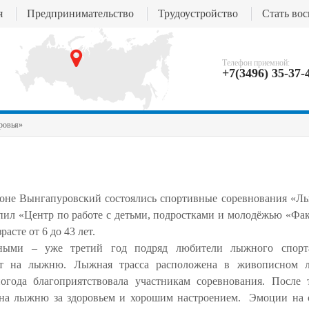
я
Предпринимательство
Трудоустройство
Стать во
Телефон приемной:
+7(3496) 35-37-
ровья»
оне Вынгапуровский состоялись спортивные соревнования «Лы
пил «Центр по работе с детьми, подростками и молодёжью «Фа
сте от 6 до 43 лет.
нными – уже третий год подряд любители лыжного спорт
ят на лыжню. Лыжная трасса расположена в живописном л
года благоприятствовала участникам соревнования. После 
 на лыжню за здоровьем и хорошим настроением. Эмоции на 