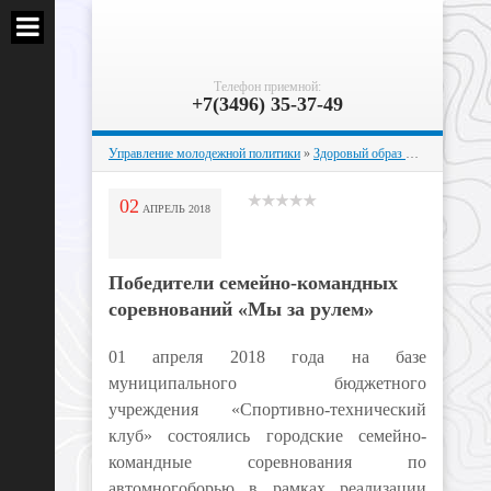
Телефон приемной:
+7(3496) 35-37-49
Управление молодежной политики
»
Здоровый образ жизни
» Победи
02
АПРЕЛЬ
2018
Победители семейно-командных
соревнований «Мы за рулем»
01 апреля 2018 года на базе
муниципального бюджетного
учреждения «Спортивно-технический
клуб» состоялись городские семейно-
командные соревнования по
автомногоборью в рамках реализации