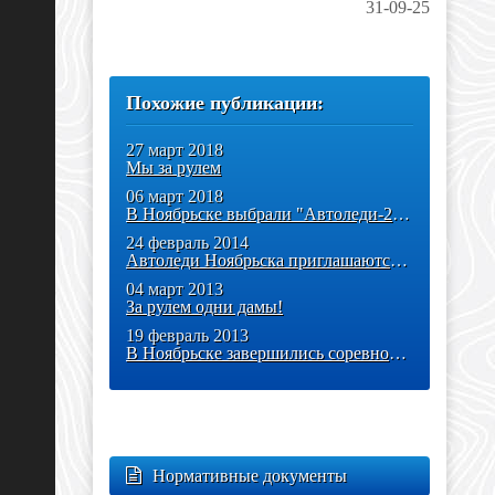
31-09-25
Похожие публикации:
27 март 2018
Мы за рулем
06 март 2018
В Ноябрьске выбрали "Автоледи-2018"
24 февраль 2014
Автоледи Ноябрьска приглашаются на соревнования
04 март 2013
За рулем одни дамы!
19 февраль 2013
В Ноябрьске завершились соревнования по автослалому и мотослалому!
Нормативные документы