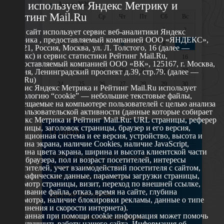
Мы используем Яндекс Метрику и
«
Август 2026 »
Рейтинг Mail.Ru
Пн
Вт
Ср
Чт
Пт
Сб
Вс
1
2
Этот сайт использует сервис веб-аналитики Яндекс
Метрика , предоставляемый компанией ООО «ЯНДЕКС»,
3
4
5
6
7
8
9
119021, Россия, Москва, ул. Л. Толстого, 16 (далее —
Яндекс) и сервис статистики Рейтинг Mail.Ru,
10
11
12
13
14
15
16
предоставляемый компанией ООО «ВК», 125167, г. Москва,
17
18
19
20
21
22
23
Россия, Ленинградский проспект д.39, стр.79. (далее —
Mail.Ru)
24
25
26
27
28
29
30
Сервис Яндекс Метрика и Рейтинг Mail.Ru использует
технологию “cookie” — небольшие текстовые файлы,
31
размещаемые на компьютере пользователей с целью анализа
их пользовательской активности (данные которые собирает
Яндекс Метрика и Рейтинг Mail.Ru: URL страницы, реферер
страницы, заголовок страницы, браузер и его версия,
О сайте
операционная система и ее версия, устройство, высота и
ширина экрана, наличие Cookies, наличие JavaScript,
глубина цвета экрана, ширина и высота клиентской части
629802 г. Ноябрьск, ул. Республики, 49
окна браузера, пол и возраст посетителей, интересы
Телефон: +7 (3496) 35-37-49
посетителей, учет взаимодействий посетителя с сайтом,
географические данные, параметры загрузки страницы,
E-mail: udsm@noyabrsk.yanao.ru
просмотр страницы, визит, переход по внешней ссылке,
cкачивание файла, отказ, время на сайте, глубина
Другие ресурсы
просмотра, наличие блокировки рекламы, данные о типе
соединения и скорости интернета).
Собранная при помощи cookie информация может помочь
Администрация города Ноябрьска
нам улучшить работу нашего сайта. Информация об