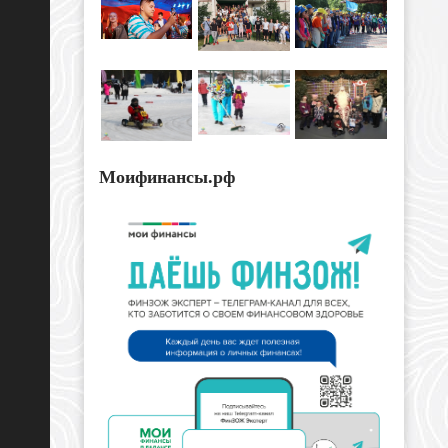
Моифинансы.рф