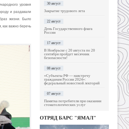
30 август
ународного уровня
Закрытие трудового лета
ороду и раздавали
браз жизни. Было
22 август
 как важно беречь
День Государственного флага
России
17 август
В Ноябрьске с 20 августа по 20
сентября пройдет месячник
безопасности!
08 август
«Субъекты РФ — навстречу
гражданам России 2024»:
федеральный новостной лекторий
07 август
Памятка потребителя при оказании
стоматологических услуг
ОТРЯД БАРС "ЯМАЛ"