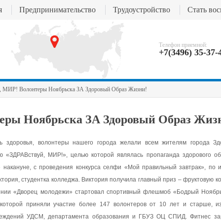
я
Предпринимательство
Трудоустройство
Стать во
Телефон приемной:
+7(3496) 35-37-
, МИР! Волонтеры Ноябрьска ЗА Здоровый Образ Жизни!
еры Ноябрьска ЗА Здоровый Образ Жиз
ь здоровья, волонтеры нашего города желали всем жителям города Зд
ю «ЗДРАВствуй, МИР!», целью которой являлась пропаганда здорового о
 накануне, с проведения конкурса селфи «Мой правильный завтрак», по и
ория, студентка колледжа. Виктория получила главный приз – фруктовую ко
ении «Дворец молодежи» стартовал спортивный флешмоб «Бодрый Ноябрьс
 которой приняли участие более 147 волонтеров от 10 лет и старше, и
реждений УДСМ, департамента образования и ГБУЗ ОЦ СПИД. Фитнес заря