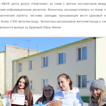
ы МБУК центр досуга «Нефтяник», во главе с фитнес инструктором межд
ским информационным десантом. Волонтеры рассредоточились по всему г
ктические буклеты, листовки, закладки, призывающие вести здоровый о
более 3 500 жителям грода. Волонтеры рассказывали жителям города о том,
авильности выбора за Здоровый Образ Жизни.