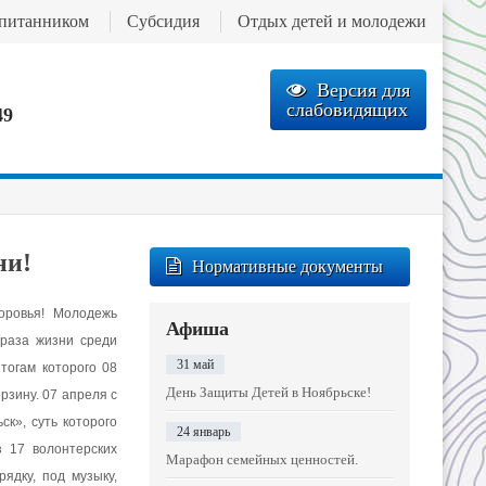
спитанником
Субсидия
Отдых детей и молодежи
Версия для
слабовидящих
49
ни!
Нормативные документы
оровья! Молодежь
Афиша
браза жизни среди
31 май
тогам которого 08
День Защиты Детей в Ноябрьске!
рзину. 07 апреля с
к», суть которого
24 январь
з 17 волонтерских
Марафон семейных ценностей.
дку, под музыку,