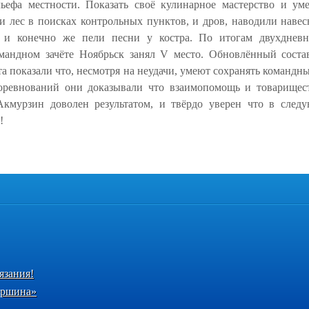
ьефа местности. Показать своё кулинарное мастерство и ум
и лес в поисках контрольных пунктов, и дров, наводили наве
у и конечно же пели песни у костра. По итогам двухднев
омандном зачёте Ноябрьск занял V место. Обновлённый соста
а показали что, несмотря на неудачи, умеют сохранять командны
соревнований они доказывали что взаимопомощь и товарищес
Акмурзин доволен результатом, и твёрдо уверен что в след
!
язания!
ершина»