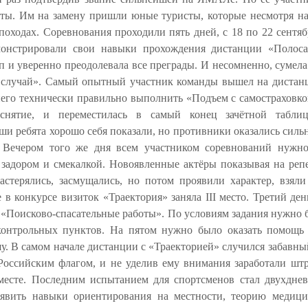
ты. Им на замену пришли юные туристы, которые несмотря на
походах. Соревнования проходили пять дней, с 18 по 22 сентя
монстрировали свои навыки прохождения дистанции «Полоса
п и уверенно преодолевала все
преграды. И несомненно, сумела
щ случай». Самый опытный участник команды вышел на дистан
 него технически правильно выполнить «Подъем с самостраховк
снятие, и переместилась в самый конец зачётной табли
 ребята хорошо себя показали, но противники оказались сильне
в. Вечером того же дня всем участником соревнований нужн
 задором и смекалкой. Новоявленные актёры показывая на ре
стерялись, засмущались, но потом проявили характер, взяли
 в конкурсе визиток «Траектория» заняла III место. Третий де
 «Поисково-спасательные работы». По условиям задания нужно 
контрольных пунктов. На пятом нужно было оказать помощь
. В самом начале дистанции с «Траекторией» случился забавный
 Российским флагом, и не уделив ему внимания заработали шт
 месте. Последним испытанием для спортсменов стал двухдн
явить навыки ориентирования на местности, теорию медиц