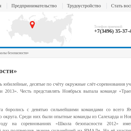
я
Предпринимательство
Трудоустройство
Стать во
Телефон приемной:
+7(3496) 35-37-
олы безопасности»
ости»
ь юбилейные, десятые по счёту окружные слёт-соревнования у
ти 2013». Честь представлять Ноябрьск выпала команде «Трае
а боролись с девятью сильнейшими командами со всего Я
о округа. Среди них были опытные команды из Салехарда и Но
оду на соревнованиях «Школа безопасности 2012» име
ой раз подтвердив звание сильнейшей на ЯМАЛе. Но её участн