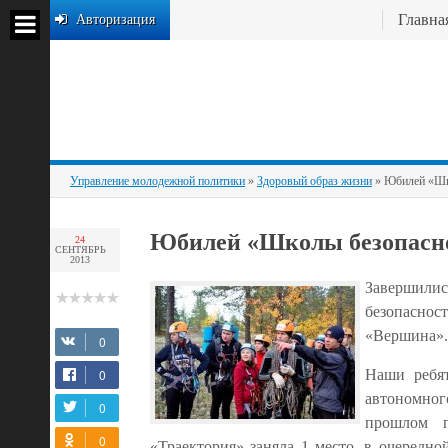
Главна
Авторизация
Управление молодежной политики
»
Здоровый образ жизни
» Юбилей «Шк
Юбилей «Школы безопасн
24
СЕНТЯБРЬ
2013
Завершилис
безопаснос
«Вершина».
Наши ребят
автономног
прошлом г
«Траектория» заняла 1 место, в очередн