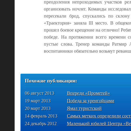
преодоления непроходимых участков рел
организовать ночлег. Команды исследовал
пересекали брод, спускались по склон
«Траектория» заняла III место. В общек
прошел боевое крещение на отлично! Ребят
победе. На протяжении всего времени 
пустые слова. Тренер команды Ратмир 
воспитанники обязательно возьмут реванш
Похожие публикации:
06 август 2013
Впереди «Прометей»
19 март 2013
Победа за уренгойцами
20 март 2013
Ямал туристский
14 февраль 2013
Самых метких определили сост
24 декабрь 2012
Маленький юбилей Центра «В