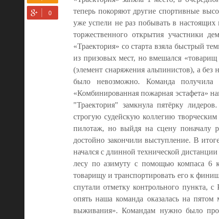
теперь покоряют другие спортивные высо
уже успели не раз побывать в настоящих 
торжественного открытия участники де
«Траектория» со старта взяла быстрый тем
из призовых мест, но вмешался «товари
(элемент снаряжения альпинистов), а без
было невозможно. Команда получила 
«Комбинированная пожарная эстафета» наши
"Траектория" замкнула пятёрку лидеро
строгую судейскую коллегию творческим
пилотаж, но выйдя на сцену поначалу ра
достойно закончили выступление. В итоге
начался с длинной технической дистанции
лесу по азимуту с помощью компаса 6 
товарищу и транспортировать его к финишу
спутали отметку контрольного пункта, с
опять наша команда оказалась на пятом
выживания». Командам нужно было про