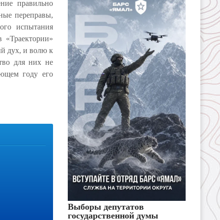
ение правильно
сные переправы,
ного испытания
в «Траектории»
й дух, и волю к
тво для них не
ующем году его
Выборы депутатов
государственной думы