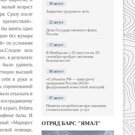
30 август
 малый возраст
Закрытие трудового лета
бря.
Сразу после
 препятствий».
22 август
 бы занять одно
День Государственного флага
России
цию без жумара
ой» по условиям
17 август
цы.Следом шла
В Ноябрьске с 20 августа по 20
сентября пройдет месячник
е, в результате
безопасности!
о было удивить
петиции высший
08 август
 себя в руки и
«Субъекты РФ — навстречу
гражданам России 2024»:
нь соревнований
федеральный новостной лекторий
было отыскать в
07 август
 пострадавшему
Памятка потребителя при оказании
 курьёз. Ребята
стоматологических услуг
рафные балы. И
евный «Маршрут
ОТРЯД БАРС "ЯМАЛ"
инской помощи,