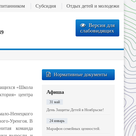
спитанником
Субсидия
Отдых детей и молодежи
Версия для
слабовидящих
49
Нормативные документы
чащихся «Школа
Афиша
ктория» центра
31 май
День Защиты Детей в Ноябрьске!
мало-Ненецкого
вого-Уренгоя. В
24 январь
нитая команда
Марафон семейных ценностей.
ики выросли, и