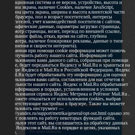
операционная система и ее версия, устройство, высота и
ширина экрана, наличие Cookies, наличие JavaScript,
глубина цвета экрана, ширина и высота клиентской части
629802 г. Ноябрьск, ул. Республики, 49
окна браузера, пол и возраст посетителей, интересы
Телефон: +7 (3496) 35-37-49
посетителей, учет взаимодействий посетителя с сайтом,
географические данные, параметры загрузки страницы,
E-mail: udsm@noyabrsk.yanao.ru
просмотр страницы, визит, переход по внешней ссылке,
cкачивание файла, отказ, время на сайте, глубина
Другие ресурсы
просмотра, наличие блокировки рекламы, данные о типе
соединения и скорости интернета).
Собранная при помощи cookie информация может помочь
Администрация города Ноябрьска
нам улучшить работу нашего сайта. Информация об
Департамент образования города Ноябрьска
использовании вами данного сайта, собранная при помощи
Департамент молодежной политики и туризма ЯНАО
cookie, будет передаваться Яндексу и Mail.Ru и храниться на
Окружной молодежный центр
сервере Яндекса и Mail.Ru в Российской Федерации. Яндекс
Федеральное агенство по делам молодежи
и Mail.Ru будет обрабатывать эту информацию для оценки
использования вами сайта, составления для нас отчетов о
Туристско-информационный центр Ноябрьска
деятельности нашего сайта. Яндекс и Mail.Ru обрабатывает
эту информацию в порядке, установленном в условиях
Наши учреждения
использования сервиса Яндекс Метрика и Рейтинг Mail.Ru .
Вы можете отказаться от использования cookies, выбрав
соответствующие настройки в браузере. Также вы можете
МАУ МП МЦ "Школа Ямолод. Ноябрьск"
использовать инструмент —
https://yandex.ru/support/metrika/general/opt-out.html однако это
может повлиять на работу некоторых функций сайта.
Используя этот сайт, вы соглашаетесь на обработку данных
©2005 – 2026, Официальный сайт управления
о вас Яндексом и Mail.Ru в порядке и целях, указанных
молодежной политики Администрации города Ноябрьск
Все права защищены
выше.