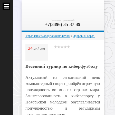
Телефон приемной:
+7(3496) 35-37-49
Управление молодежной политики
»
Здоровый образ жизни
» Весенн
24
МАЙ
2021
Весенний турнир по киберфутболу
Актуальный на сегодняшний день
компьютерный спорт приобрёл огромную
популярность во многих странах мира.
Заинтересованность к киберспорту у
Ноябрьской молодежи обуславливается
популярностью и регулярным
посещением турниров.