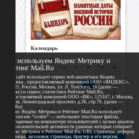
Календарь
Мы используем Яндекс Метрику и
«
Август 2026 »
Рейтинг Mail.Ru
Пн
Вт
Ср
Чт
Пт
Сб
Вс
1
2
Этот сайт использует сервис веб-аналитики Яндекс
Метрика , предоставляемый компанией ООО «ЯНДЕКС»,
3
4
5
6
7
8
9
119021, Россия, Москва, ул. Л. Толстого, 16 (далее —
Яндекс) и сервис статистики Рейтинг Mail.Ru,
10
11
12
13
14
15
16
предоставляемый компанией ООО «ВК», 125167, г. Москва,
17
18
19
20
21
22
23
Россия, Ленинградский проспект д.39, стр.79. (далее —
Mail.Ru)
24
25
26
27
28
29
30
Сервис Яндекс Метрика и Рейтинг Mail.Ru использует
технологию “cookie” — небольшие текстовые файлы,
31
размещаемые на компьютере пользователей с целью анализа
их пользовательской активности (данные которые собирает
Яндекс Метрика и Рейтинг Mail.Ru: URL страницы, реферер
страницы, заголовок страницы, браузер и его версия,
О сайте