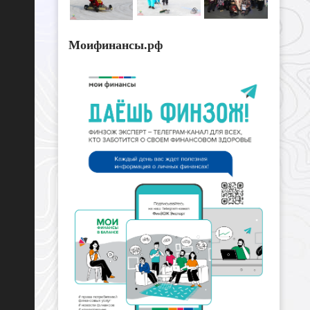
Моифинансы.рф