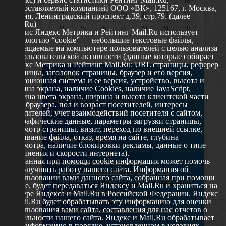
10
11
12
13
14
15
16
предоставляемый компанией ООО «ВК», 125167, г. Москва,
17
18
19
20
21
22
23
Россия, Ленинградский проспект д.39, стр.79. (далее —
Mail.Ru)
24
25
26
27
28
29
30
Сервис Яндекс Метрика и Рейтинг Mail.Ru использует
технологию “cookie” — небольшие текстовые файлы,
31
размещаемые на компьютере пользователей с целью анализа
их пользовательской активности (данные которые собирает
Яндекс Метрика и Рейтинг Mail.Ru: URL страницы, реферер
страницы, заголовок страницы, браузер и его версия,
О сайте
операционная система и ее версия, устройство, высота и
ширина экрана, наличие Cookies, наличие JavaScript,
глубина цвета экрана, ширина и высота клиентской части
629802 г. Ноябрьск, ул. Республики, 49
окна браузера, пол и возраст посетителей, интересы
Телефон: +7 (3496) 35-37-49
посетителей, учет взаимодействий посетителя с сайтом,
географические данные, параметры загрузки страницы,
E-mail: udsm@noyabrsk.yanao.ru
просмотр страницы, визит, переход по внешней ссылке,
cкачивание файла, отказ, время на сайте, глубина
Другие ресурсы
просмотра, наличие блокировки рекламы, данные о типе
соединения и скорости интернета).
Собранная при помощи cookie информация может помочь
Администрация города Ноябрьска
нам улучшить работу нашего сайта. Информация об
Департамент образования города Ноябрьска
использовании вами данного сайта, собранная при помощи
Департамент молодежной политики и туризма ЯНАО
cookie, будет передаваться Яндексу и Mail.Ru и храниться на
Окружной молодежный центр
сервере Яндекса и Mail.Ru в Российской Федерации. Яндекс
Федеральное агенство по делам молодежи
и Mail.Ru будет обрабатывать эту информацию для оценки
использования вами сайта, составления для нас отчетов о
Туристско-информационный центр Ноябрьска
деятельности нашего сайта. Яндекс и Mail.Ru обрабатывает
эту информацию в порядке, установленном в условиях