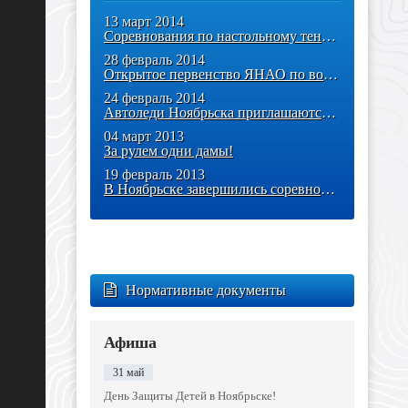
13 март 2014
Соревнования по настольному теннису
28 февраль 2014
Открытое первенство ЯНАО по военно-прикладным видам спорта «Росич»
24 февраль 2014
Автоледи Ноябрьска приглашаются на соревнования
04 март 2013
За рулем одни дамы!
19 февраль 2013
В Ноябрьске завершились соревнования по автослалому и мотослалому!
Нормативные документы
Афиша
31 май
День Защиты Детей в Ноябрьске!