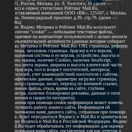
3
4
5
6
7
8
9
119021, Россия, Москва, ул. Л. Толстого, 16 (далее —
Яндекс) и сервис статистики Рейтинг Mail.Ru,
10
11
12
13
14
15
16
предоставляемый компанией ООО «ВК», 125167, г. Москва,
17
18
19
20
21
22
23
Россия, Ленинградский проспект д.39, стр.79. (далее —
Mail.Ru)
24
25
26
27
28
29
30
Сервис Яндекс Метрика и Рейтинг Mail.Ru использует
технологию “cookie” — небольшие текстовые файлы,
31
размещаемые на компьютере пользователей с целью анализа
их пользовательской активности (данные которые собирает
Яндекс Метрика и Рейтинг Mail.Ru: URL страницы, реферер
страницы, заголовок страницы, браузер и его версия,
О сайте
операционная система и ее версия, устройство, высота и
ширина экрана, наличие Cookies, наличие JavaScript,
глубина цвета экрана, ширина и высота клиентской части
629802 г. Ноябрьск, ул. Республики, 49
окна браузера, пол и возраст посетителей, интересы
Телефон: +7 (3496) 35-37-49
посетителей, учет взаимодействий посетителя с сайтом,
географические данные, параметры загрузки страницы,
E-mail: udsm@noyabrsk.yanao.ru
просмотр страницы, визит, переход по внешней ссылке,
cкачивание файла, отказ, время на сайте, глубина
Другие ресурсы
просмотра, наличие блокировки рекламы, данные о типе
соединения и скорости интернета).
Собранная при помощи cookie информация может помочь
Администрация города Ноябрьска
нам улучшить работу нашего сайта. Информация об
Департамент образования города Ноябрьска
использовании вами данного сайта, собранная при помощи
Департамент молодежной политики и туризма ЯНАО
cookie, будет передаваться Яндексу и Mail.Ru и храниться на
Окружной молодежный центр
сервере Яндекса и Mail.Ru в Российской Федерации. Яндекс
Федеральное агенство по делам молодежи
и Mail.Ru будет обрабатывать эту информацию для оценки
использования вами сайта, составления для нас отчетов о
Туристско-информационный центр Ноябрьска