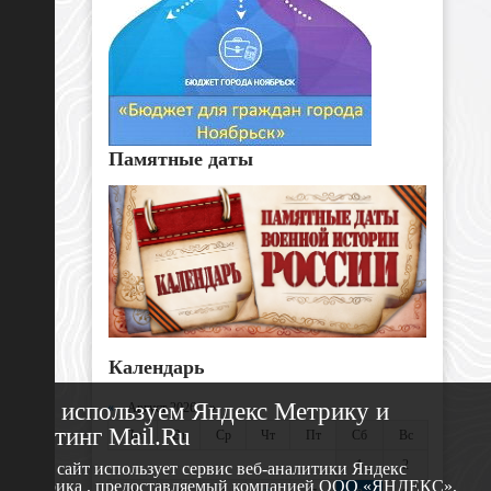
Памятные даты
Календарь
Мы используем Яндекс Метрику и
«
Август 2026 »
Рейтинг Mail.Ru
Пн
Вт
Ср
Чт
Пт
Сб
Вс
1
2
Этот сайт использует сервис веб-аналитики Яндекс
Метрика , предоставляемый компанией ООО «ЯНДЕКС»,