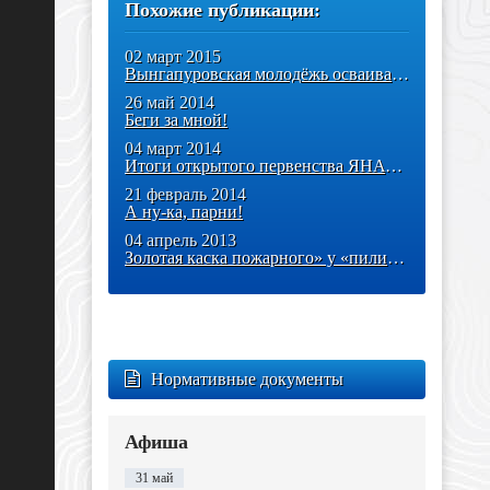
Похожие публикации:
02 март 2015
Вынгапуровская молодёжь осваивает национальные виды спорта
26 май 2014
Беги за мной!
04 март 2014
Итоги открытого первенства ЯНАО по военно-прикладным видам спорта
21 февраль 2014
А ну-ка, парни!
04 апрель 2013
Золотая каска пожарного» у «пилигримов»
Нормативные документы
Афиша
31 май