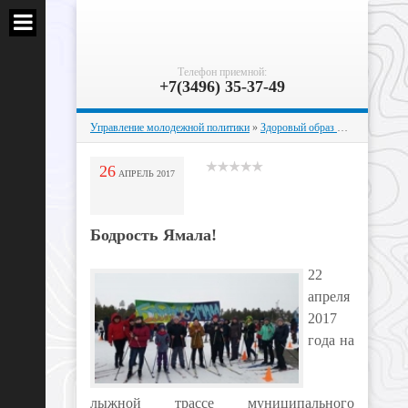
Телефон приемной:
+7(3496) 35-37-49
Управление молодежной политики
»
Здоровый образ жизни
» Бодрос
26
АПРЕЛЬ
2017
Бодрость Ямала!
22
апреля
2017
года на
лыжной трассе муниципального