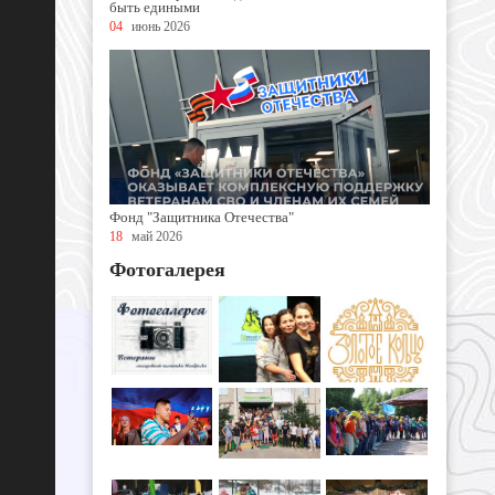
быть едиными
04
июнь 2026
Фонд "Защитника Отечества"
18
май 2026
Фотогалерея