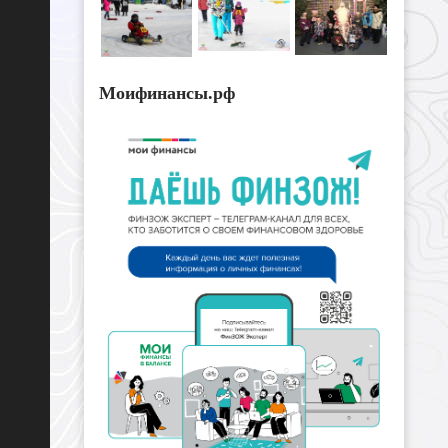
Моифинансы.рф