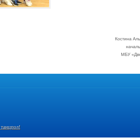
Костина Ал
начал
МБУ «Дв
 танцпол!