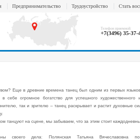
я
Предпринимательство
Трудоустройство
Стать во
Телефон приемной:
+7(3496) 35-37-
ством? Еще в древние времена танец был одним из первых языко
т в себе огромное богатство для успешного художественного 
лнителю, так и зрителю – танец раскрывает и растит духовные си
у.
вом танцуют на сцене, мы забываем, что за этим стоит каждодневн
льны своего дела: Полянская Татьяна Вячеславовна п