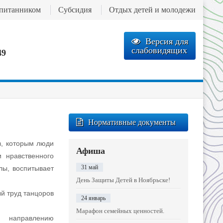
спитанником
Субсидия
Отдых детей и молодежи
Версия для
слабовидящих
49
Нормативные документы
в, которым люди
Афиша
и нравственного
31 май
лы, воспитывает
День Защиты Детей в Ноябрьске!
ый труд танцоров
24 январь
Марафон семейных ценностей.
о направлению