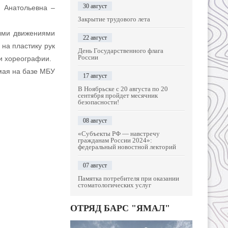
30 август
я Анатольевна –
Закрытие трудового лета
ыми движениями
22 август
на пластику рук
День Государственного флага
России
и хореографии.
мая на базе МБУ
17 август
В Ноябрьске с 20 августа по 20
сентября пройдет месячник
безопасности!
08 август
«Субъекты РФ — навстречу
гражданам России 2024»:
федеральный новостной лекторий
07 август
Памятка потребителя при оказании
стоматологических услуг
ОТРЯД БАРС "ЯМАЛ"