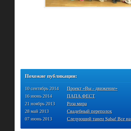
Похожие публикации:
10 сентябрь 2014
Проект «Вы - движение»
16 июнь 2014
ПАПА ФЕСТ
21 ноябрь 2013
Роза мира
28 май 2013
Свадебный переполох
07 июнь 2013
Следующий танец Salsa! Все на