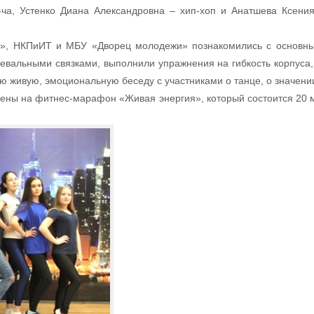
-ча, Устенко Диана Александровна – хип-хоп и Анатшева Ксени
л», НКПиИТ и МБУ «Дворец молодежи» познакомились с основн
евальными связками, выполнили упражнения на гибкость корпуса, 
ю живую, эмоциональную беседу с участниками о танце, о значени
шены на фитнес-марафон «Живая энергия», который состоится 20 