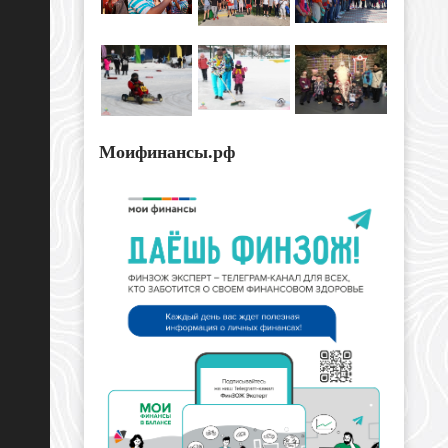
Моифинансы.рф