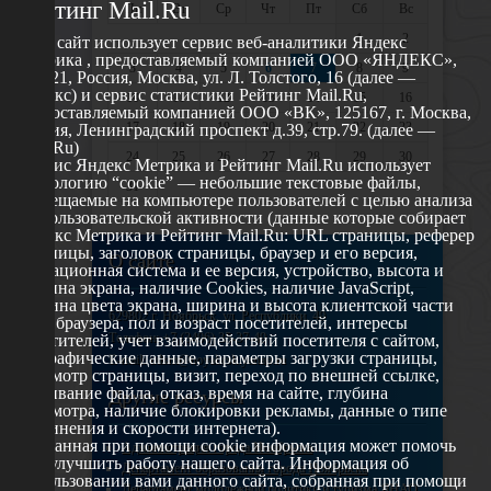
Рейтинг Mail.Ru
Пн
Вт
Ср
Чт
Пт
Сб
Вс
1
2
Этот сайт использует сервис веб-аналитики Яндекс
Метрика , предоставляемый компанией ООО «ЯНДЕКС»,
3
4
5
6
7
8
9
119021, Россия, Москва, ул. Л. Толстого, 16 (далее —
Яндекс) и сервис статистики Рейтинг Mail.Ru,
10
11
12
13
14
15
16
предоставляемый компанией ООО «ВК», 125167, г. Москва,
17
18
19
20
21
22
23
Россия, Ленинградский проспект д.39, стр.79. (далее —
Mail.Ru)
24
25
26
27
28
29
30
Сервис Яндекс Метрика и Рейтинг Mail.Ru использует
технологию “cookie” — небольшие текстовые файлы,
31
размещаемые на компьютере пользователей с целью анализа
их пользовательской активности (данные которые собирает
Яндекс Метрика и Рейтинг Mail.Ru: URL страницы, реферер
страницы, заголовок страницы, браузер и его версия,
О сайте
операционная система и ее версия, устройство, высота и
ширина экрана, наличие Cookies, наличие JavaScript,
глубина цвета экрана, ширина и высота клиентской части
629802 г. Ноябрьск, ул. Республики, 49
окна браузера, пол и возраст посетителей, интересы
Телефон: +7 (3496) 35-37-49
посетителей, учет взаимодействий посетителя с сайтом,
географические данные, параметры загрузки страницы,
E-mail: udsm@noyabrsk.yanao.ru
просмотр страницы, визит, переход по внешней ссылке,
cкачивание файла, отказ, время на сайте, глубина
Другие ресурсы
просмотра, наличие блокировки рекламы, данные о типе
соединения и скорости интернета).
Собранная при помощи cookie информация может помочь
Администрация города Ноябрьска
нам улучшить работу нашего сайта. Информация об
Департамент образования города Ноябрьска
использовании вами данного сайта, собранная при помощи
Департамент молодежной политики и туризма ЯНАО