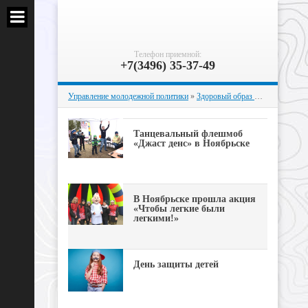
Телефон приемной:
+7(3496) 35-37-49
Управление молодежной политики
»
Здоровый образ жизни
» Страни
Танцевальный флешмоб
«Джаст денс» в Ноябрьске
В Ноябрьске прошла акция
«Чтобы легкие были
легкими!»
День защиты детей